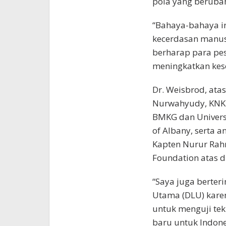
pola yang berub
“Bahaya-bahaya in
kecerdasan manusi
berharap para pe
meningkatkan kese
Dr. Weisbrod, ata
Nurwahyudy, KNKT
BMKG dan Universit
of Albany, serta
Kapten Nurur Rahm
Foundation atas 
“Saya juga berte
Utama (DLU) kare
untuk menguji tek
baru untuk Indone