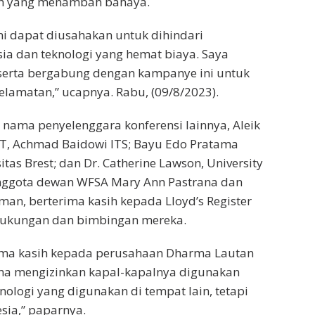
ah yang menambah bahaya.
i dapat diusahakan untuk dihindari
a dan teknologi yang hemat biaya. Saya
serta bergabung dengan kampanye ini untuk
lamatan,” ucapnya. Rabu, (09/8/2023).
s nama penyelenggara konferensi lainnya, Aleik
, Achmad Baidowi ITS; Bayu Edo Pratama
as Brest; dan Dr. Catherine Lawson, University
 anggota dewan WFSA Mary Ann Pastrana dan
an, berterima kasih kepada Lloyd’s Register
dukungan dan bimbingan mereka.
rima kasih kepada perusahaan Dharma Lautan
na mengizinkan kapal-kapalnya digunakan
nologi yang digunakan di tempat lain, tetapi
sia,” paparnya.