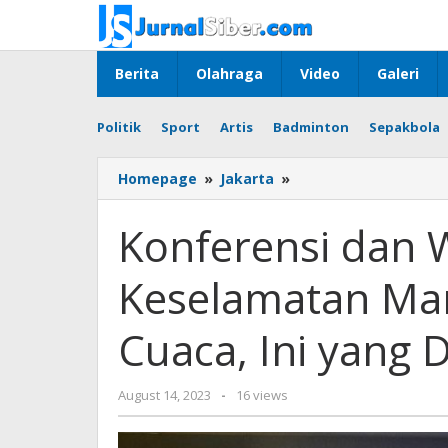
Skip
to
content
Berita
Olahraga
Video
Galeri
Politik
Sport
Artis
Badminton
Sepakbola
Konferensi
Homepage
»
Jakarta
»
dan
Workshop
Konferensi dan 
Internasional
Keselamatan
Keselamatan Mar
Maritim
dan
Teknologi
Cuaca, Ini yang 
Cuaca,
Ini
yang
by
August 14, 2023
-
16 views
Dibahas
Jurnalsiber