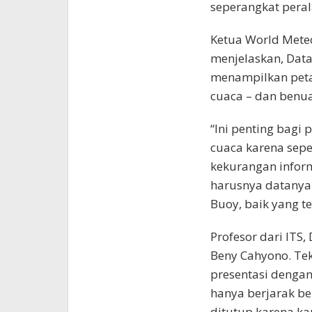
seperangkat pera
Ketua World Meteo
menjelaskan, Dat
menampilkan peta
cuaca – dan benua
“Ini penting bagi
cuaca karena sepe
kekurangan infor
harusnya datanya
Buoy, baik yang t
Profesor dari ITS,
Beny Cahyono. Te
presentasi dengan
hanya berjarak beb
ditutup karena ka