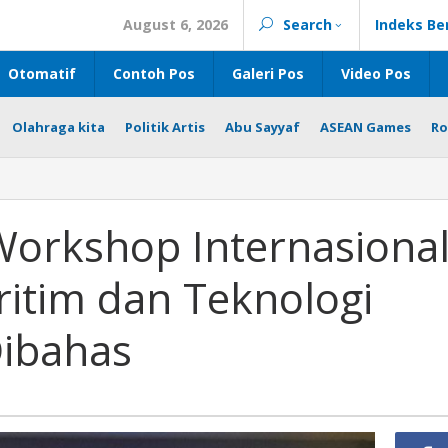
August 6, 2026
Search
Indeks Be
Otomatif
Contoh Pos
Galeri Pos
Video Pos
Olahraga kita
Politik Artis
Abu Sayyaf
ASEAN Games
Ro
Workshop Internasiona
itim dan Teknologi
Dibahas