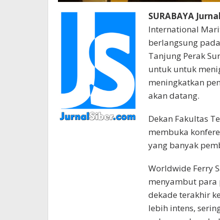
SURABAYA Jurnal
International Mar
berlangsung pada 
Tanjung Perak Sur
untuk untuk meni
meningkatkan pen
akan datang.
Dekan Fakultas Tek
membuka konferen
yang banyak pembi
Worldwide Ferry S
menyambut para 
dekade terakhir k
lebih intens, ser