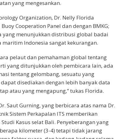
latan yang mengesankan.
rology Organization, Dr. Nelly Florida
a Buoy Cooperation Panel dan dengan BMKG;
 yang menunjukkan distribusi global badai
 maritim Indonesia sangat kekurangan.
 para pelaut dan pemahaman global tentang
rti yang ditunjukkan oleh pembicara lain, ada
masi tentang gelombang, sesuatu yang
 dapat disediakan dengan lebih banyak data
etap atau yang mengapung,” tukas Florida.
 Dr. Saut Gurning, yang berbicara atas nama Dr.
knik Sistem Perkapalan ITS memberikan
 Studi Kasus selat Bali. Penyeberangan yang
erapa kilometer (3-4) tetapi tidak jarang
rena faktor cuaca, dan kadang-kadang selama