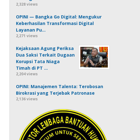
2,328 views
OPINI — Bangka Go Digital: Mengukur
Keberhasilan Transformasi Digital
Layanan Pu…
2,271 views
Kejaksaan Agung Periksa
Dua Saksi Terkait Dugaan
Korupsi Tata Niaga
Timah di PT …
2,204 views
OPINI: Manajemen Talenta: Terobosan
Birokrasi yang Terjebak Patronase
2,136 views