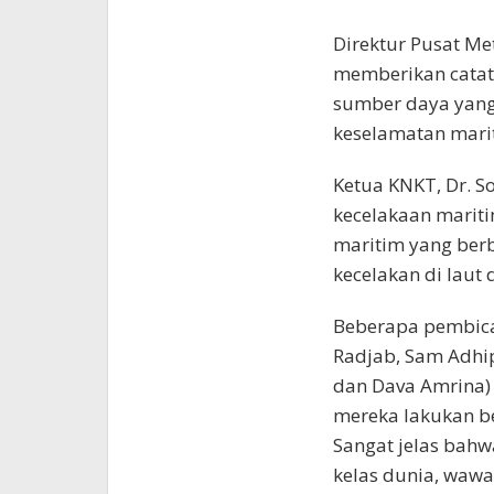
Direktur Pusat Me
memberikan catat
sumber daya yan
keselamatan marit
Ketua KNKT, Dr. S
kecelakaan marit
maritim yang ber
kecelakan di laut
Beberapa pembicar
Radjab, Sam Adhip
dan Dava Amrina)
mereka lakukan b
Sangat jelas bahw
kelas dunia, waw