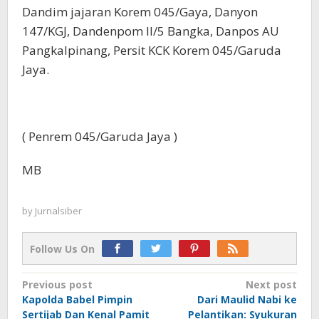
Dandim jajaran Korem 045/Gaya, Danyon
147/KGJ, Dandenpom II/5 Bangka, Danpos AU
Pangkalpinang, Persit KCK Korem 045/Garuda
Jaya.
( Penrem 045/Garuda Jaya )
MB
by
Jurnalsiber
Follow Us On
Post
Previous post
Next post
Kapolda Babel Pimpin
Dari Maulid Nabi ke
navigation
Sertijab Dan Kenal Pamit
Pelantikan: Syukuran