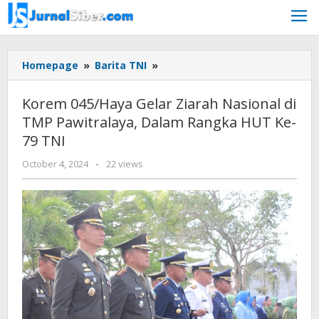
Skip
to
content
Korem
Homepage
»
Barita TNI
»
045/Haya
Gelar
Korem 045/Haya Gelar Ziarah Nasional di
Ziarah
TMP Pawitralaya, Dalam Rangka HUT Ke-
Nasional
79 TNI
di
TMP
by
October 4, 2024
-
22 views
Pawitralaya,
Jurnalsiber
Dalam
Rangka
HUT
Ke-
79
TNI