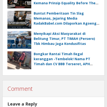
Kemana Prinsip Equality Before The
Law?
Buntut Pemberitaan Tin Slag
Memanas, Jejaring Media
RadakBabel.com Dilaporkan Agoeng
Noegroho ke Dewan Pers
Menyikapi Aksi Masyarakat di
Belitung Timur, PT TIMAH (Persero)
Tbk Himbau Jaga Kondusifitas
Bongkar Rantai Timah Ilegal
keranggan -Tembelok! Nama PT
Timah dan CV BBB Terseret, APH
Didesak Jangan “Masuk Angin”!
Comment
Leave a Reply