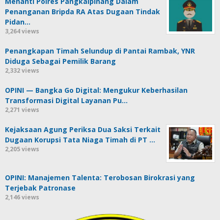
Menanti Polres Pangkalpinang Dalam
Penanganan Bripda RA Atas Dugaan Tindak
Pidan…
3,264 views
Penangkapan Timah Selundup di Pantai Rambak, YNR
Diduga Sebagai Pemilik Barang
2,332 views
OPINI — Bangka Go Digital: Mengukur Keberhasilan
Transformasi Digital Layanan Pu…
2,271 views
Kejaksaan Agung Periksa Dua Saksi Terkait
Dugaan Korupsi Tata Niaga Timah di PT …
2,205 views
OPINI: Manajemen Talenta: Terobosan Birokrasi yang
Terjebak Patronase
2,146 views