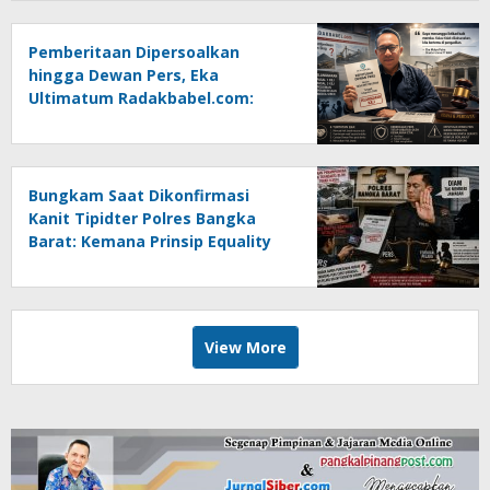
Pemberitaan Dipersoalkan
hingga Dewan Pers, Eka
Ultimatum Radakbabel.com:
Jalankan Keputusan atau
Tempuh Jalur Hukum
Bungkam Saat Dikonfirmasi
Kanit Tipidter Polres Bangka
Barat: Kemana Prinsip Equality
Before The Law?
View More