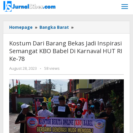
Skip
to
content
Kostum
Homepage
»
Bangka Barat
»
Dari
Barang
Kostum Dari Barang Bekas Jadi Inspirasi
Bekas
Semangat KBO Babel Di Karnaval HUT RI
Jadi
Ke-78
Inspirasi
Semangat
by
August 28, 2023
-
58 views
KBO
Jurnalsiber
Babel
Di
Karnaval
HUT
RI
Ke-
78