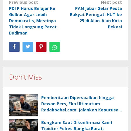
Post
Previous post
Next post
PDI P Harus Belajar Ke
PAN Jabar Gelar Pesta
navigation
Golkar Agar Lebih
Rakyat Peringati HUT ke
Demokratis, Mestinya
25 di Alun-Alun Kota
Tidak Langsung Pecat
Bekasi
Budiman
Don't Miss
Pemberitaan Dipersoalkan hingga
Dewan Pers, Eka Ultimatum
Radakbabel.com: Jalankan Keputusan
atau Tempuh Jalur Hukum
Bungkam Saat Dikonfirmasi Kanit
Tipidter Polres Bangka Barat: