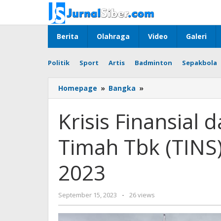
Skip
to
content
Berita
Olahraga
Video
Galeri
Politik
Sport
Artis
Badminton
Sepakbola
Krisis
Homepage
»
Bangka
»
Finansial
dan
Krisis Finansial
Operasional
PT
Timah Tbk (TINS
Timah
Tbk
(TINS)
2023
di
Semester
Pertama
by
September 15, 2023
-
26 views
2023
Jurnalsiber