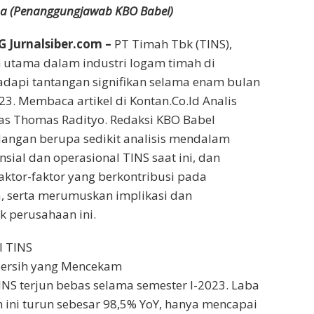
ana (Penanggungjawab KBO Babel)
Jurnalsiber.com –
PT Timah Tbk (TINS),
 utama dalam industri logam timah di
adapi tantangan signifikan selama enam bulan
3. Membaca artikel di Kontan.Co.Id Analis
as Thomas Radityo. Redaksi KBO Babel
ngan berupa sedikit analisis mendalam
ansial dan operasional TINS saat ini, dan
faktor-faktor yang berkontribusi pada
, serta merumuskan implikasi dan
 perusahaan ini.
l TINS
ersih yang Mencekam
TINS terjun bebas selama semester I-2023. Laba
 ini turun sebesar 98,5% YoY, hanya mencapai