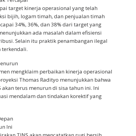
ai target kinerja operasional yang telah
ksi bijih, logam timah, dan penjualan timah
apai 34%, 36%, dan 38% dari target yang
 menunjukkan ada masalah dalam efisiensi
ibusi. Selain itu praktik penambangan ilegal
terkendali.
Menurun
en mengklaim perbaikan kinerja operasional
 proyeksi Thomas Radityo menunjukkan bahwa
 akan terus menurun di sisa tahun ini. Ini
asi mendalam dan tindakan korektif yang
Depan
n Ini
akan TINS akan mencatatkan rugi bersih