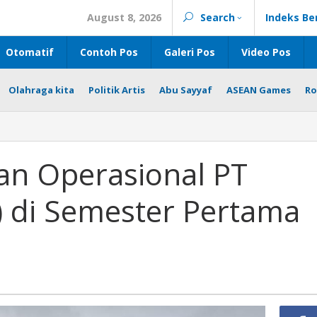
August 8, 2026
Search
Indeks Be
Otomatif
Contoh Pos
Galeri Pos
Video Pos
Olahraga kita
Politik Artis
Abu Sayyaf
ASEAN Games
Ro
 dan Operasional PT
) di Semester Pertama