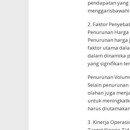
pendapatan yang 
menggarisbawahi 
2. Faktor Penyeba
Penurunan Harga
Penurunan harga 
faktor utama dal
dalam dinamika p
yang signifikan t
Penurunan Volume
Selain penurunan
olahan juga menj
untuk meningkat
harus diutamakan
3. Kinerja Operasi
Target Kinerja Ti