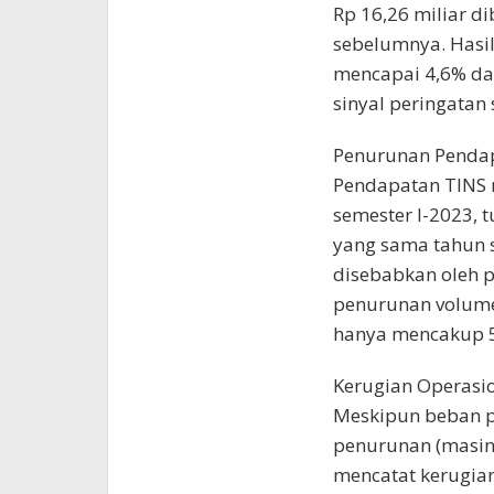
Rp 16,26 miliar d
sebelumnya. Hasil
mencapai 4,6% dari
sinyal peringatan 
Penurunan Pendap
Pendapatan TINS m
semester I-2023, t
yang sama tahun 
disebabkan oleh p
penurunan volume
hanya mencakup 55
Kerugian Operasi
Meskipun beban p
penurunan (masin
mencatat kerugian