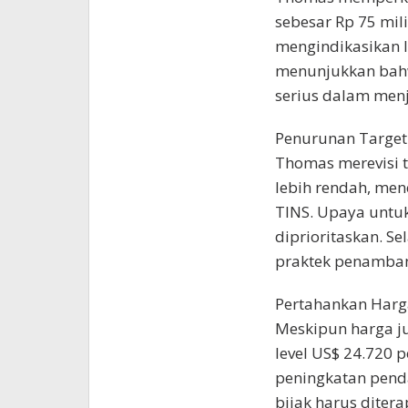
sebesar Rp 75 mil
mengindikasikan la
menunjukkan bah
serius dalam menj
Penurunan Target
Thomas merevisi t
lebih rendah, me
TINS. Upaya untuk
diprioritaskan. S
praktek penamban
Pertahankan Harg
Meskipun harga ju
level US$ 24.720 
peningkatan penda
bijak harus ditera