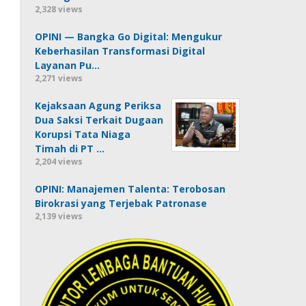
2,328 views
OPINI — Bangka Go Digital: Mengukur
Keberhasilan Transformasi Digital
Layanan Pu…
2,271 views
Kejaksaan Agung Periksa
Dua Saksi Terkait Dugaan
Korupsi Tata Niaga
Timah di PT …
2,204 views
OPINI: Manajemen Talenta: Terobosan
Birokrasi yang Terjebak Patronase
2,139 views