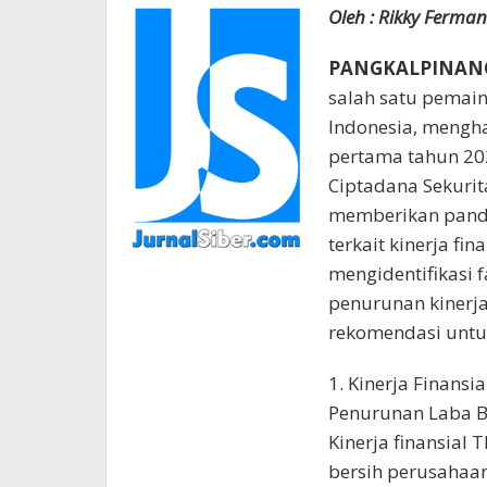
Oleh : Rikky Ferm
PANGKALPINANG 
salah satu pemain
Indonesia, mengh
pertama tahun 202
Ciptadana Sekurit
memberikan panda
terkait kinerja fin
mengidentifikasi 
penurunan kinerja
rekomendasi untuk
1. Kinerja Finansia
Penurunan Laba B
Kinerja finansial 
bersih perusahaan