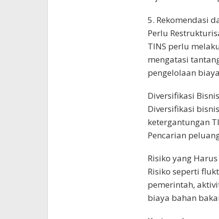
5. Rekomendasi da
Perlu Restrukturi
TINS perlu melak
mengatasi tantanga
pengelolaan biaya
Diversifikasi Bisni
Diversifikasi bis
ketergantungan TI
Pencarian peluan
Risiko yang Haru
Risiko seperti flu
pemerintah, aktiv
biaya bahan bakar