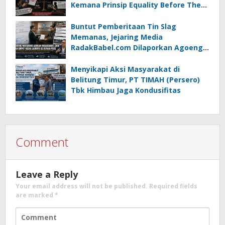
Kemana Prinsip Equality Before The
Law?
Buntut Pemberitaan Tin Slag
Memanas, Jejaring Media
RadakBabel.com Dilaporkan Agoeng
Noegroho ke Dewan Pers
Menyikapi Aksi Masyarakat di
Belitung Timur, PT TIMAH (Persero)
Tbk Himbau Jaga Kondusifitas
Comment
Leave a Reply
Your email address will not be published.
Required fields
are marked
*