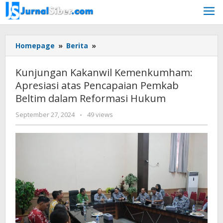
Skip
to
content
Kunjungan
Homepage
»
Berita
»
Kakanwil
Kemenkumham:
Kunjungan Kakanwil Kemenkumham:
Apresiasi
Apresiasi atas Pencapaian Pemkab
atas
Beltim dalam Reformasi Hukum
Pencapaian
Pemkab
by
September 27, 2024
-
49 views
Beltim
Jurnalsiber
dalam
Reformasi
Hukum