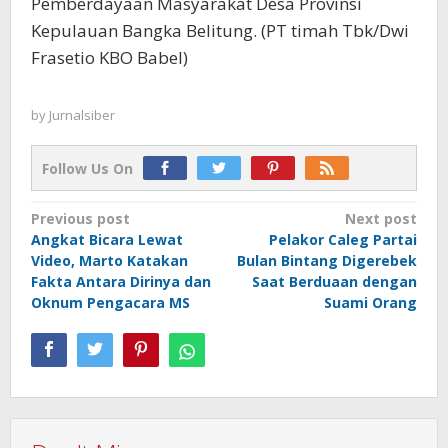
Pemberdayaan Masyarakat Desa Provinsi
Kepulauan Bangka Belitung. (PT timah Tbk/Dwi
Frasetio KBO Babel)
by
Jurnalsiber
Follow Us On
Post
Previous post
Next post
Angkat Bicara Lewat
Pelakor Caleg Partai
navigation
Video, Marto Katakan
Bulan Bintang Digerebek
Fakta Antara Dirinya dan
Saat Berduaan dengan
Oknum Pengacara MS
Suami Orang