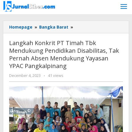
Skip
to
content
Langkah
Homepage
»
Bangka Barat
»
Konkrit
PT
Langkah Konkrit PT Timah Tbk
Timah
Mendukung Pendidikan Disabilitas, Tak
Tbk
Pernah Absen Mendukung Yayasan
Mendukung
Pendidikan
YPAC Pangkalpinang
Disabilitas,
by
December 4, 2023
-
41 views
Tak
Jurnalsiber
Pernah
Absen
Mendukung
Yayasan
YPAC
Pangkalpinang