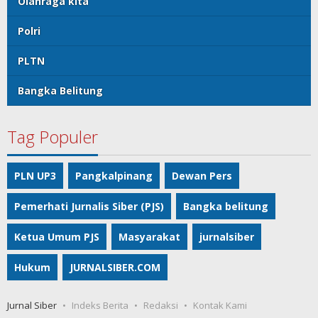
Olahraga kita
Polri
PLTN
Bangka Belitung
Tag Populer
PLN UP3
Pangkalpinang
Dewan Pers
Pemerhati Jurnalis Siber (PJS)
Bangka belitung
Ketua Umum PJS
Masyarakat
jurnalsiber
Hukum
JURNALSIBER.COM
Jurnal Siber
Indeks Berita
Redaksi
Kontak Kami