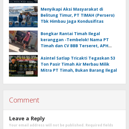
Noegroho ke Dewan Pers
Menyikapi Aksi Masyarakat di
Belitung Timur, PT TIMAH (Persero)
Tbk Himbau Jaga Kondusifitas
Bongkar Rantai Timah Ilegal
keranggan -Tembelok! Nama PT
Timah dan CV BBB Terseret, APH
Didesak Jangan “Masuk Angin”!
Asintel Satlap Tricakti Tegaskan 53
Ton Pasir Timah Air Merbau Milik
Mitra PT Timah, Bukan Barang Ilegal
Comment
Leave a Reply
Your email address will not be published.
Required fields