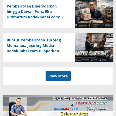
Pemberitaan Dipersoalkan
hingga Dewan Pers, Eka
Ultimatum Radakbabel.com:
Jalankan Keputusan atau
Tempuh Jalur Hukum
Buntut Pemberitaan Tin Slag
Memanas, Jejaring Media
RadakBabel.com Dilaporkan
Agoeng Noegroho ke Dewan
Pers
View More