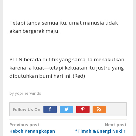
Tetapi tanpa semua itu, umat manusia tidak
akan bergerak maju.
PLTN berada di titik yang sama. Ia menakutkan
karena ia kuat—tetapi kekuatan itu justru yang
dibutuhkan bumi hari ini. (Red)
by
yopi herwindo
Follow Us On
Post
Previous post
Next post
Heboh Penangkapan
*Timah & Energi Nuklir:
navigation