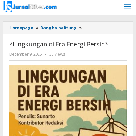
Skip
to
content
*Lingkungan
Homepage
»
Bangka belitung
»
di
Era
*Lingkungan di Era Energi Bersih*
Energi
Bersih*
by
December 9, 2025
-
35 views
yopi
herwindo