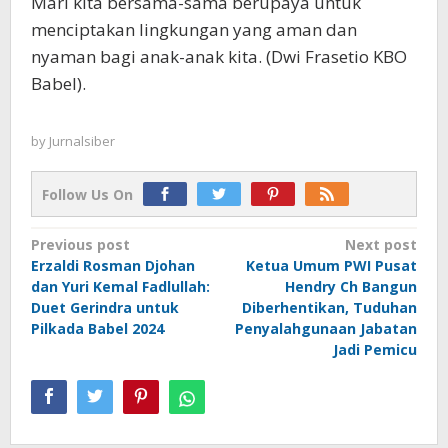
Mari kita bersama-sama berupaya untuk
menciptakan lingkungan yang aman dan
nyaman bagi anak-anak kita. (Dwi Frasetio KBO
Babel).
by
Jurnalsiber
Follow Us On
Post
Previous post
Next post
Erzaldi Rosman Djohan
Ketua Umum PWI Pusat
navigation
dan Yuri Kemal Fadlullah:
Hendry Ch Bangun
Duet Gerindra untuk
Diberhentikan, Tuduhan
Pilkada Babel 2024
Penyalahgunaan Jabatan
Jadi Pemicu