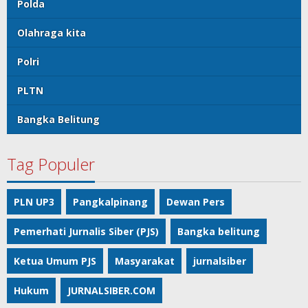
Polda
Olahraga kita
Polri
PLTN
Bangka Belitung
Tag Populer
PLN UP3
Pangkalpinang
Dewan Pers
Pemerhati Jurnalis Siber (PJS)
Bangka belitung
Ketua Umum PJS
Masyarakat
jurnalsiber
Hukum
JURNALSIBER.COM