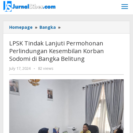
Skip
to
content
LPSK
Homepage
»
Bangka
»
Tindak
Lanjuti
LPSK Tindak Lanjuti Permohonan
Permohonan
Perlindungan Kesembilan Korban
Perlindungan
Sodomi di Bangka Belitung
Kesembilan
Korban
by
July 17, 2024
-
82 views
Sodomi
Jurnalsiber
di
Bangka
Belitung