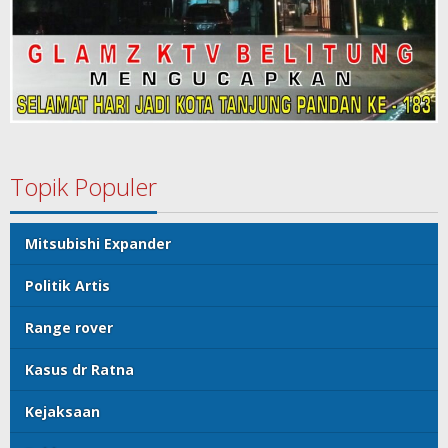
Topik Populer
Mitsubishi Expander
Politik Artis
Range rover
Kasus dr Ratna
Kejaksaan