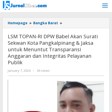
Skip
to
content
LSM
Homepage
»
Bangka Barat
»
TOPAN-
RI
LSM TOPAN-RI DPW Babel Akan Surati
DPW
Sekwan Kota Pangkalpinang & Jaksa
Babel
untuk Menuntut Transparansi
Akan
Surati
Anggaran dan Integritas Pelayanan
Sekwan
Publik
Kota
Pangkalpinang
by
January 7, 2024
-
36 views
Jurnalsiber
&
Jaksa
untuk
Menuntut
Transparansi
Anggaran
dan
Integritas