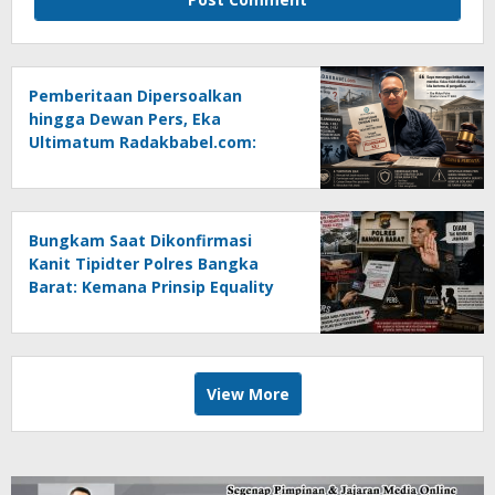
Pemberitaan Dipersoalkan
hingga Dewan Pers, Eka
Ultimatum Radakbabel.com:
Jalankan Keputusan atau
Tempuh Jalur Hukum
Bungkam Saat Dikonfirmasi
Kanit Tipidter Polres Bangka
Barat: Kemana Prinsip Equality
Before The Law?
View More