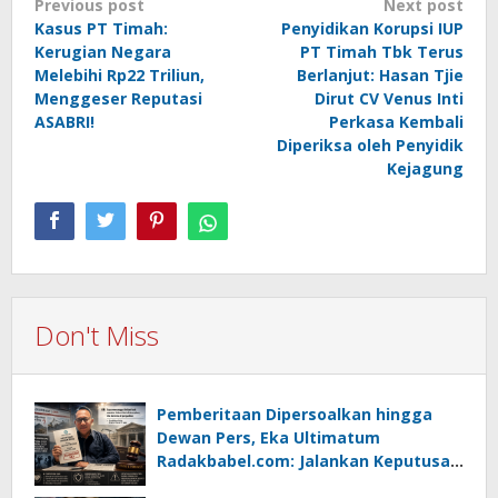
Post
Previous post
Next post
Kasus PT Timah:
Penyidikan Korupsi IUP
navigation
Kerugian Negara
PT Timah Tbk Terus
Melebihi Rp22 Triliun,
Berlanjut: Hasan Tjie
Menggeser Reputasi
Dirut CV Venus Inti
ASABRI!
Perkasa Kembali
Diperiksa oleh Penyidik
Kejagung
Don't Miss
Pemberitaan Dipersoalkan hingga
Dewan Pers, Eka Ultimatum
Radakbabel.com: Jalankan Keputusan
atau Tempuh Jalur Hukum