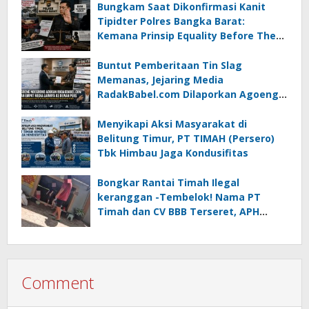
Bungkam Saat Dikonfirmasi Kanit
Tipidter Polres Bangka Barat:
Kemana Prinsip Equality Before The
Law?
Buntut Pemberitaan Tin Slag
Memanas, Jejaring Media
RadakBabel.com Dilaporkan Agoeng
Noegroho ke Dewan Pers
Menyikapi Aksi Masyarakat di
Belitung Timur, PT TIMAH (Persero)
Tbk Himbau Jaga Kondusifitas
Bongkar Rantai Timah Ilegal
keranggan -Tembelok! Nama PT
Timah dan CV BBB Terseret, APH
Didesak Jangan “Masuk Angin”!
Comment