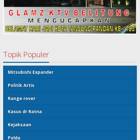
Topik Populer
Mitsubishi Expander
Politik Artis
Range rover
Kasus dr Ratna
Kejaksaan
Polda