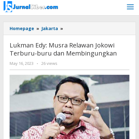
Skip
to
content
Lukman
Homepage
»
Jakarta
»
Edy:
Musra
Lukman Edy: Musra Relawan Jokowi
Relawan
Terburu-buru dan Membingungkan
Jokowi
Terburu-
by
May 16, 2023
-
26 views
buru
Jurnalsiber
dan
Membingungkan