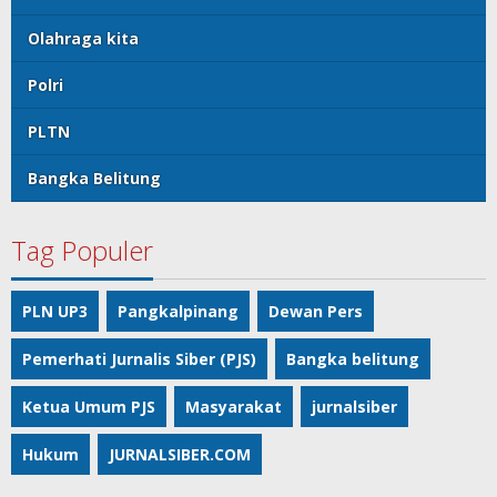
Olahraga kita
Polri
PLTN
Bangka Belitung
Tag Populer
PLN UP3
Pangkalpinang
Dewan Pers
Pemerhati Jurnalis Siber (PJS)
Bangka belitung
Ketua Umum PJS
Masyarakat
jurnalsiber
Hukum
JURNALSIBER.COM