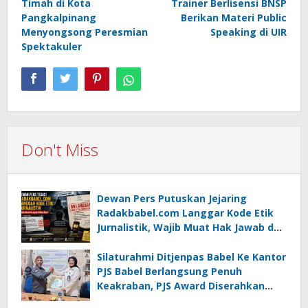
Timah di Kota
Trainer Berlisensi BNSP
Pangkalpinang
Berikan Materi Public
Menyongsong Peresmian
Speaking di UIR
Spektakuler
Don't Miss
Dewan Pers Putuskan Jejaring
Radakbabel.com Langgar Kode Etik
Jurnalistik, Wajib Muat Hak Jawab dan
Minta Maaf
Silaturahmi Ditjenpas Babel Ke Kantor
PJS Babel Berlangsung Penuh
Keakraban, PJS Award Diserahkan
kepada Ade Agustina