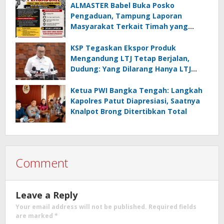
ALMASTER Babel Buka Posko
Pengaduan, Tampung Laporan
Masyarakat Terkait Timah yang
Diamankan Satgas
KSP Tegaskan Ekspor Produk
Mengandung LTJ Tetap Berjalan,
Dudung: Yang Dilarang Hanya LTJ
sebagai Produk Utama
Ketua PWI Bangka Tengah: Langkah
Kapolres Patut Diapresiasi, Saatnya
Knalpot Brong Ditertibkan Total
Comment
Leave a Reply
Your email address will not be published.
Required fields
are marked
*