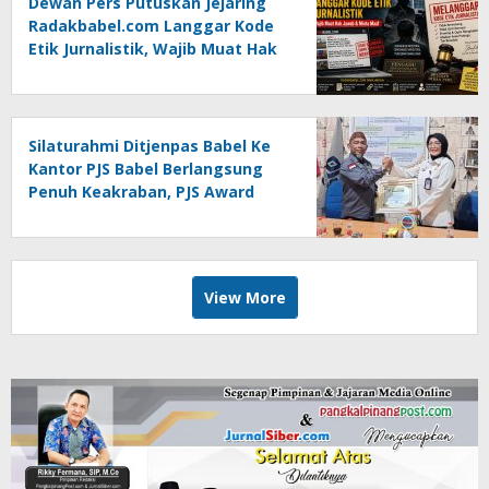
Dewan Pers Putuskan Jejaring
Radakbabel.com Langgar Kode
Etik Jurnalistik, Wajib Muat Hak
Jawab dan Minta Maaf
Silaturahmi Ditjenpas Babel Ke
Kantor PJS Babel Berlangsung
Penuh Keakraban, PJS Award
Diserahkan kepada Ade
Agustina
View More