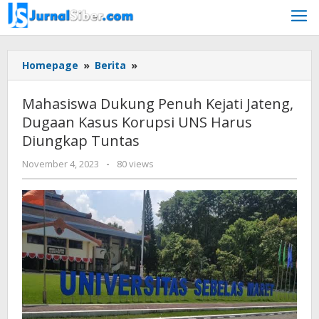
Skip
to
content
Mahasiswa
Homepage
»
Berita
»
Dukung
Penuh
Mahasiswa Dukung Penuh Kejati Jateng,
Kejati
Dugaan Kasus Korupsi UNS Harus
Jateng,
Diungkap Tuntas
Dugaan
Kasus
by
November 4, 2023
-
80 views
Korupsi
Jurnalsiber
UNS
Harus
Diungkap
Tuntas