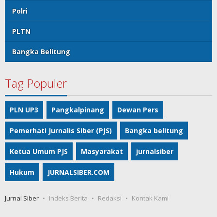
Polri
PLTN
Bangka Belitung
Tag Populer
PLN UP3
Pangkalpinang
Dewan Pers
Pemerhati Jurnalis Siber (PJS)
Bangka belitung
Ketua Umum PJS
Masyarakat
jurnalsiber
Hukum
JURNALSIBER.COM
Jurnal Siber
Indeks Berita
Redaksi
Kontak Kami