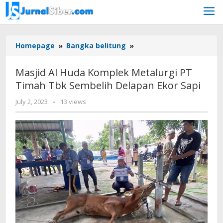
Skip
to
content
Masjid
Homepage
»
Bangka belitung
»
Al
Huda
Masjid Al Huda Komplek Metalurgi PT
Komplek
Timah Tbk Sembelih Delapan Ekor Sapi
Metalurgi
PT
by
July 2, 2023
-
13 views
Timah
Jurnalsiber
Tbk
Sembelih
Delapan
Ekor
Sapi