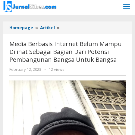
Skip
to
content
Media
Homepage
»
Artikel
»
Berbasis
Internet
Media Berbasis Internet Belum Mampu
Belum
Dilihat Sebagai Bagian Dari Potensi
Mampu
Pembangunan Bangsa Untuk Bangsa
Dilihat
Sebagai
by
February 12, 2023
-
12 views
Bagian
Jurnalsiber
Dari
Potensi
Pembangunan
Bangsa
Untuk
Bangsa