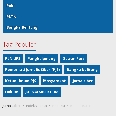
Polri
PLTN
Bangka Belitung
Tag Populer
PLN UP3
Pangkalpinang
Dewan Pers
Pemerhati Jurnalis Siber (PJS)
Bangka belitung
Ketua Umum PJS
Masyarakat
jurnalsiber
Hukum
JURNALSIBER.COM
Jurnal Siber
Indeks Berita
Redaksi
Kontak Kami