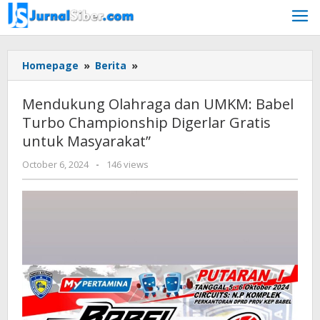
Skip
to
content
Mendukung
Homepage
»
Berita
»
Olahraga
dan
Mendukung Olahraga dan UMKM: Babel
UMKM:
Turbo Championship Digerlar Gratis
Babel
untuk Masyarakat”
Turbo
Championship
by
October 6, 2024
-
146 views
Digerlar
Jurnalsiber
Gratis
untuk
Masyarakat"