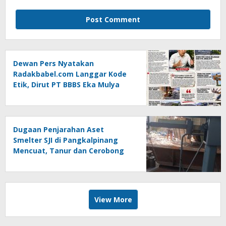
Dewan Pers Nyatakan
Radakbabel.com Langgar Kode
Etik, Dirut PT BBBS Eka Mulya
Putra Lapor ke Polda Babel
Dugaan Penjarahan Aset
Smelter SJI di Pangkalpinang
Mencuat, Tanur dan Cerobong
Diduga Dibongkar dan Dijual
Kiloan, Legalitas Dipertanyakan
View More