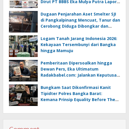
Dirut PT BBBS Eka Mulya Putra Lapor
ke Polda Babel
Dugaan Penjarahan Aset Smelter SJI
di Pangkalpinang Mencuat, Tanur dan
Cerobong Diduga Dibongkar dan
Dijual Kiloan, Legalitas Dipertanyakan
Logam Tanah Jarang Indonesia 2026:
Kekayaan Tersembunyi dari Bangka
hingga Mamuju
Pemberitaan Dipersoalkan hingga
Dewan Pers, Eka Ultimatum
Radakbabel.com: Jalankan Keputusan
atau Tempuh Jalur Hukum
Bungkam Saat Dikonfirmasi Kanit
Tipidter Polres Bangka Barat:
Kemana Prinsip Equality Before The
Law?