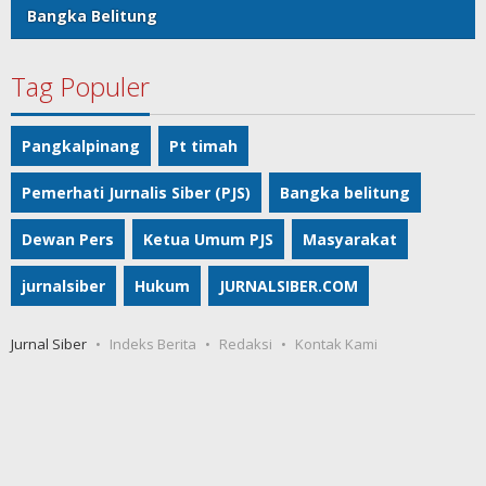
Bangka Belitung
Tag Populer
Pangkalpinang
Pt timah
Pemerhati Jurnalis Siber (PJS)
Bangka belitung
Dewan Pers
Ketua Umum PJS
Masyarakat
jurnalsiber
Hukum
JURNALSIBER.COM
Jurnal Siber
Indeks Berita
Redaksi
Kontak Kami