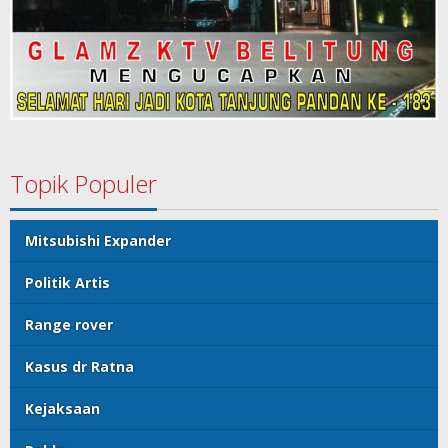
Topik Populer
Mitsubishi Expander
Politik Artis
Range rover
Kasus dr Ratna
Kejaksaan