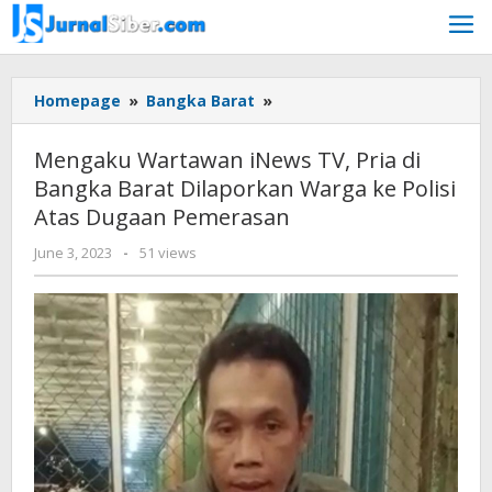
Skip
to
content
Mengaku
Homepage
»
Bangka Barat
»
Wartawan
iNews
Mengaku Wartawan iNews TV, Pria di
TV,
Bangka Barat Dilaporkan Warga ke Polisi
Pria
Atas Dugaan Pemerasan
di
Bangka
by
June 3, 2023
-
51 views
Barat
Jurnalsiber
Dilaporkan
Warga
ke
Polisi
Atas
Dugaan
Pemerasan