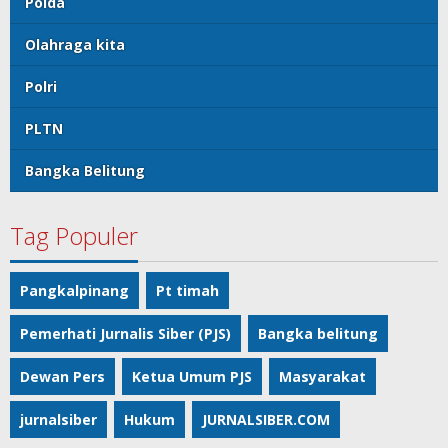
Polda
Olahraga kita
Polri
PLTN
Bangka Belitung
Tag Populer
Pangkalpinang
Pt timah
Pemerhati Jurnalis Siber (PJS)
Bangka belitung
Dewan Pers
Ketua Umum PJS
Masyarakat
jurnalsiber
Hukum
JURNALSIBER.COM