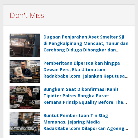
Don't Miss
Dugaan Penjarahan Aset Smelter SJI
di Pangkalpinang Mencuat, Tanur dan
Cerobong Diduga Dibongkar dan
Dijual Kiloan, Legalitas Dipertanyakan
Pemberitaan Dipersoalkan hingga
Dewan Pers, Eka Ultimatum
Radakbabel.com: Jalankan Keputusan
atau Tempuh Jalur Hukum
Bungkam Saat Dikonfirmasi Kanit
Tipidter Polres Bangka Barat:
Kemana Prinsip Equality Before The
Law?
Buntut Pemberitaan Tin Slag
Memanas, Jejaring Media
RadakBabel.com Dilaporkan Agoeng
Noegroho ke Dewan Pers