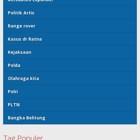
Politik Artis
Range rover
Kasus dr Ratna
Kejaksaan
Polda
Olahraga kita
Polri
PLTN
Bangka Belitung
Tag Populer