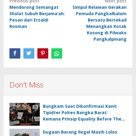
Post
Previous post
Next post
Mendorong Semangat
Simpul Relawan Gerakan
navigation
Sholat Subuh Berjama’ah:
Pemuda Pangkalbalam
Pesan dari Erzaldi
Bersatu Bertekad
Rosman
Menangkan Kotak
Kosong di Pilwako
Pangkalpinang
Don't Miss
Bungkam Saat Dikonfirmasi Kanit
Tipidter Polres Bangka Barat:
Kemana Prinsip Equality Before The
Law?
Dugaan Barang Ilegal Masih Lolos