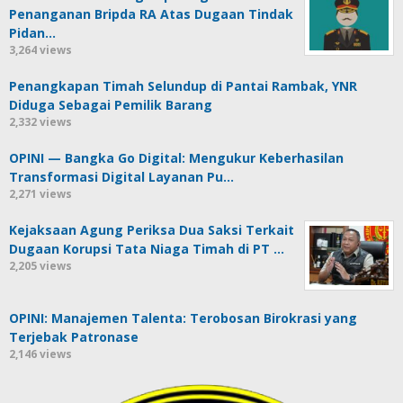
Penanganan Bripda RA Atas Dugaan Tindak
Pidan…
3,264 views
Penangkapan Timah Selundup di Pantai Rambak, YNR
Diduga Sebagai Pemilik Barang
2,332 views
OPINI — Bangka Go Digital: Mengukur Keberhasilan
Transformasi Digital Layanan Pu…
2,271 views
Kejaksaan Agung Periksa Dua Saksi Terkait
Dugaan Korupsi Tata Niaga Timah di PT …
2,205 views
OPINI: Manajemen Talenta: Terobosan Birokrasi yang
Terjebak Patronase
2,146 views