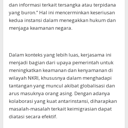
dan informasi terkait tersangka atau terpidana
yang buron.” Hal ini mencerminkan keseriusan
kedua instansi dalam menegakkan hukum dan
menjaga keamanan negara.
Dalam konteks yang lebih luas, kerjasama ini
menjadi bagian dari upaya pemerintah untuk
meningkatkan keamanan dan kenyamanan di
wilayah NKRI, khususnya dalam menghadapi
tantangan yang muncul akibat globalisasi dan
arus masuknya orang asing. Dengan adanya
kolaborasi yang kuat antarinstansi, diharapkan
masalah-masalah terkait keimigrasian dapat
diatasi secara efektif.