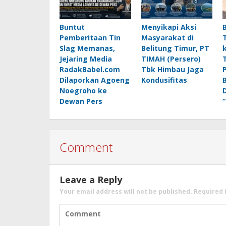
Buntut
Menyikapi Aksi
Pemberitaan Tin
Masyarakat di
Slag Memanas,
Belitung Timur, PT
Jejaring Media
TIMAH (Persero)
RadakBabel.com
Tbk Himbau Jaga
Dilaporkan Agoeng
Kondusifitas
Noegroho ke
Dewan Pers
Comment
Leave a Reply
Your email address will not be published.
Required 