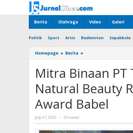
Skip
to
content
Berita
Olahraga
Video
Galeri
Politik
Sport
Artis
Badminton
Sepakbola
Mitra
Homepage
»
Berita
»
Binaan
PT
Mitra Binaan PT 
Timah
Tbk
Natural Beauty 
Friskila
Natural
Beauty
Award Babel
Raih
Prestasi
UMKM
by
July 27, 2023
-
53 views
Award
Jurnalsiber
Babel