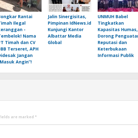
Bongkar Rantai
Jalin Sinergisitas,
UNMUH Babel
Timah Ilegal
Pimpinan IdNews.id
Tingkatkan
keranggan -
Kunjungi Kantor
Kapasitas Humas,
Tembelok! Nama
Albattar Media
Dorong Penguata
PT Timah dan CV
Global
Reputasi dan
BBB Terseret, APH
Keterbukaan
Didesak Jangan
Informasi Publik
“Masuk Angin”!
fields are marked
*