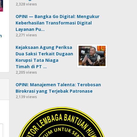
2,328 views
OPINI — Bangka Go Digital: Mengukur
Keberhasilan Transformasi Digital
Layanan Pu…
2,271 views
n
Kejaksaan Agung Periksa
Dua Saksi Terkait Dugaan
Korupsi Tata Niaga
Timah di PT …
2,205 views
OPINI: Manajemen Talenta: Terobosan
Birokrasi yang Terjebak Patronase
2,139 views