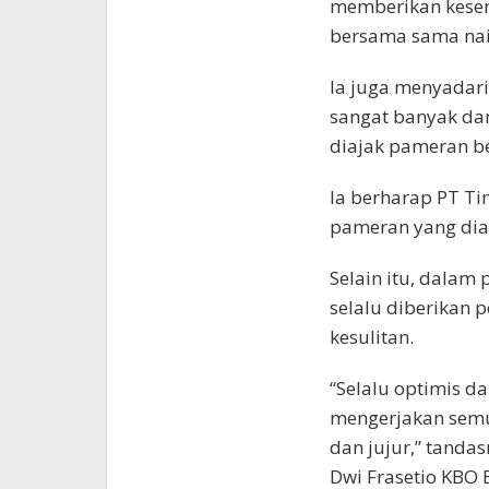
memberikan kese
bersama sama naik
Ia juga menyadar
sangat banyak dam
diajak pameran b
Ia berharap PT T
pameran yang diad
Selain itu, dala
selalu diberikan 
kesulitan.
“Selalu optimis d
mengerjakan semu
dan jujur,” tanda
Dwi Frasetio KBO 