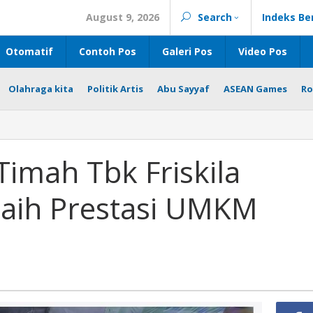
August 9, 2026
Search
Indeks Be
Otomatif
Contoh Pos
Galeri Pos
Video Pos
Olahraga kita
Politik Artis
Abu Sayyaf
ASEAN Games
Ro
Timah Tbk Friskila
Raih Prestasi UMKM