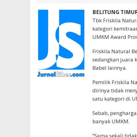
BELITUNG TIMUR 
Tbk Friskila Natu
kategori kemitra
UMKM Award Provi
Friskila Natural B
sedangkan juara 
Babel lainnya.
Pemilik Friskila N
dirinya tidak me
satu kategori di 
Sebab, penghargaa
banyak UMKM.
“Sama sekali tida