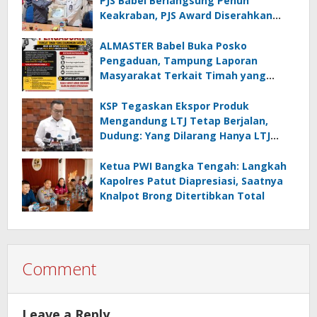
PJS Babel Berlangsung Penuh
Keakraban, PJS Award Diserahkan
kepada Ade Agustina
ALMASTER Babel Buka Posko
Pengaduan, Tampung Laporan
Masyarakat Terkait Timah yang
Diamankan Satgas
KSP Tegaskan Ekspor Produk
Mengandung LTJ Tetap Berjalan,
Dudung: Yang Dilarang Hanya LTJ
sebagai Produk Utama
Ketua PWI Bangka Tengah: Langkah
Kapolres Patut Diapresiasi, Saatnya
Knalpot Brong Ditertibkan Total
Comment
Leave a Reply