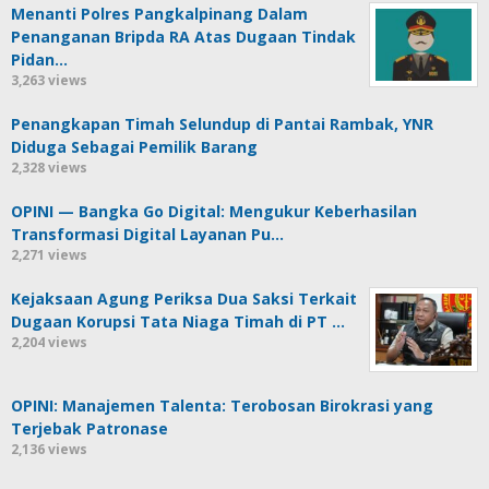
Menanti Polres Pangkalpinang Dalam
Penanganan Bripda RA Atas Dugaan Tindak
Pidan…
3,263 views
Penangkapan Timah Selundup di Pantai Rambak, YNR
Diduga Sebagai Pemilik Barang
2,328 views
OPINI — Bangka Go Digital: Mengukur Keberhasilan
Transformasi Digital Layanan Pu…
2,271 views
Kejaksaan Agung Periksa Dua Saksi Terkait
Dugaan Korupsi Tata Niaga Timah di PT …
2,204 views
OPINI: Manajemen Talenta: Terobosan Birokrasi yang
Terjebak Patronase
2,136 views