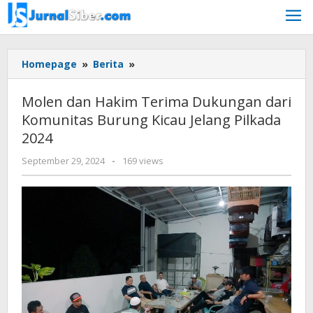
Skip
to
content
Molen
Homepage
»
Berita
»
dan
Hakim
Molen dan Hakim Terima Dukungan dari
Terima
Komunitas Burung Kicau Jelang Pilkada
Dukungan
2024
dari
Komunitas
by
September 29, 2024
-
169 views
Burung
Jurnalsiber
Kicau
Jelang
Pilkada
2024