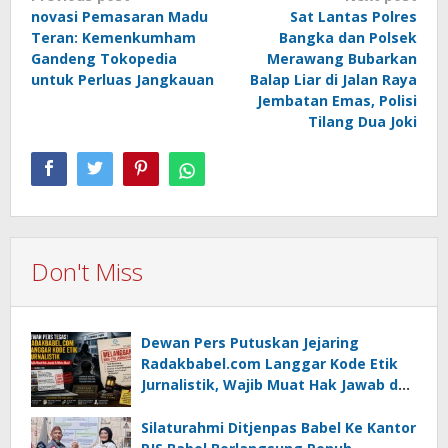
novasi Pemasaran Madu
Sat Lantas Polres
navigation
Teran: Kemenkumham
Bangka dan Polsek
Gandeng Tokopedia
Merawang Bubarkan
untuk Perluas Jangkauan
Balap Liar di Jalan Raya
Jembatan Emas, Polisi
Tilang Dua Joki
Don't Miss
Dewan Pers Putuskan Jejaring
Radakbabel.com Langgar Kode Etik
Jurnalistik, Wajib Muat Hak Jawab dan
Minta Maaf
Silaturahmi Ditjenpas Babel Ke Kantor