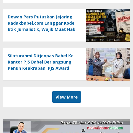
Dewan Pers Putuskan Jejaring
Radakbabel.com Langgar Kode
Etik Jurnalistik, Wajib Muat Hak
Jawab dan Minta Maaf
Silaturahmi Ditjenpas Babel Ke
Kantor PJS Babel Berlangsung
Penuh Keakraban, PJS Award
Diserahkan kepada Ade
Agustina
View More