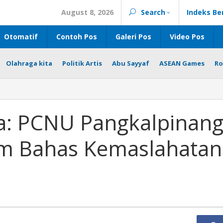
August 8, 2026
Search
Indeks Be
Otomatif
Contoh Pos
Galeri Pos
Video Pos
Olahraga kita
Politik Artis
Abu Sayyaf
ASEAN Games
Ro
: PCNU Pangkalpinan
im Bahas Kemaslahatan