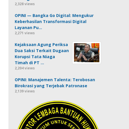
2,328 views
OPINI — Bangka Go Digital: Mengukur
Keberhasilan Transformasi Digital
Layanan Pu…
2,271 views
Kejaksaan Agung Periksa
Dua Saksi Terkait Dugaan
Korupsi Tata Niaga
Timah di PT …
2,204 views
OPINI: Manajemen Talenta: Terobosan
Birokrasi yang Terjebak Patronase
2,139 views