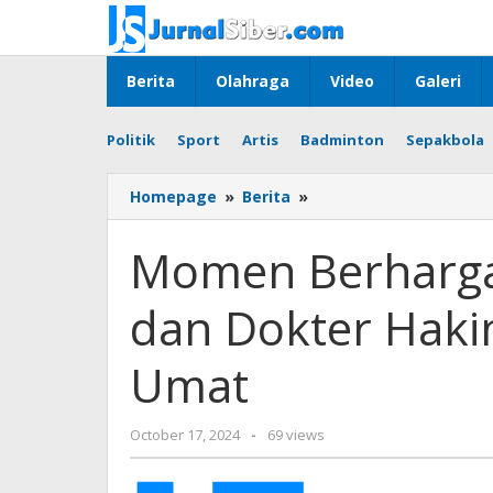
Skip
to
content
Berita
Olahraga
Video
Galeri
Politik
Sport
Artis
Badminton
Sepakbola
Momen
Homepage
»
Berita
»
Berharga:
PCNU
Momen Berharga
Pangkalpinang
dan
dan Dokter Hak
Dokter
Hakim
Bahas
Umat
Kemaslahatan
Umat
by
October 17, 2024
-
69 views
Jurnalsiber