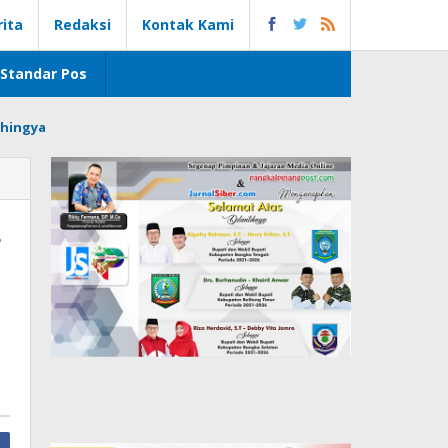
rita
Redaksi
Kontak Kami
Standar Pos
hingya
g