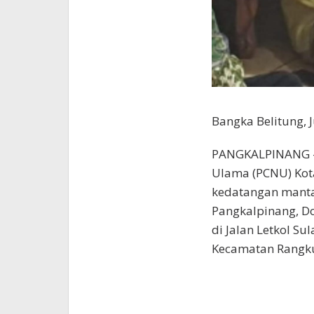
Bangka Belitung, 
PANGKALPINANG – 
Ulama (PCNU) Kot
kedatangan manta
Pangkalpinang, Do
di Jalan Letkol S
Kecamatan Rangkui