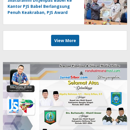
Silaturahmi Ditjenpas Babel Ke
Kantor PJS Babel Berlangsung
Penuh Keakraban, PJS Award
Diserahkan kepada Ade
Agustina
View More