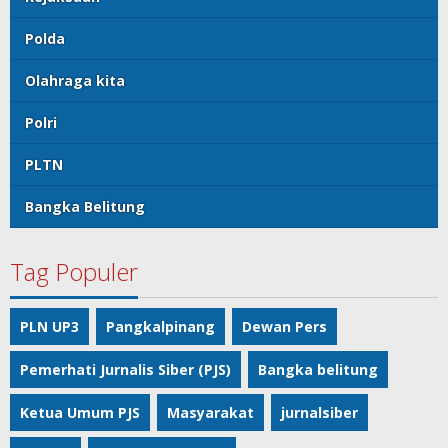
Polda
Olahraga kita
Polri
PLTN
Bangka Belitung
Tag Populer
PLN UP3
Pangkalpinang
Dewan Pers
Pemerhati Jurnalis Siber (PJS)
Bangka belitung
Ketua Umum PJS
Masyarakat
jurnalsiber