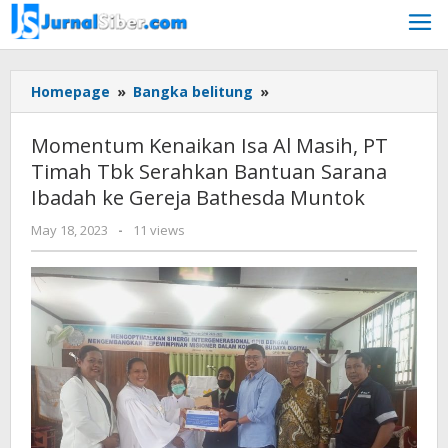
Skip
to
content
Momentum
Homepage
»
Bangka belitung
»
Kenaikan
Isa
Momentum Kenaikan Isa Al Masih, PT
Al
Timah Tbk Serahkan Bantuan Sarana
Masih,
Ibadah ke Gereja Bathesda Muntok
PT
Timah
by
May 18, 2023
-
11 views
Tbk
Jurnalsiber
Serahkan
Bantuan
Sarana
Ibadah
ke
Gereja
Bathesda
Muntok