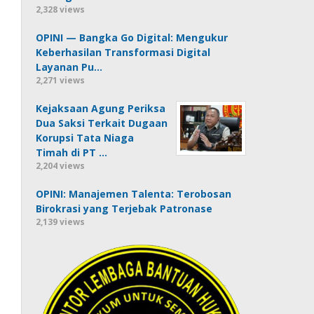
2,328 views
OPINI — Bangka Go Digital: Mengukur
Keberhasilan Transformasi Digital
Layanan Pu…
2,271 views
Kejaksaan Agung Periksa
Dua Saksi Terkait Dugaan
Korupsi Tata Niaga
Timah di PT …
2,204 views
OPINI: Manajemen Talenta: Terobosan
Birokrasi yang Terjebak Patronase
2,139 views