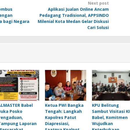
Next post
embus
Aplikasi Jualan Online Ancam
dengan
Pedagang Tradisional, APPSINDO
sa bagi Negara
Milenial Kota Medan Gelar Diskusi
Cari Solusi
ALMASTER Babel
Ketua PWI Bangka
KPU Belitung
Buka Posko
Tengah: Langkah
Sambut Visitasi KI
Pengaduan,
Kapolres Patut
Babel, Komitmen
Tampung Laporan
Diapresiasi,
Wujudkan
Masyarakat
Saatnya Knalpot
Keterbukaan