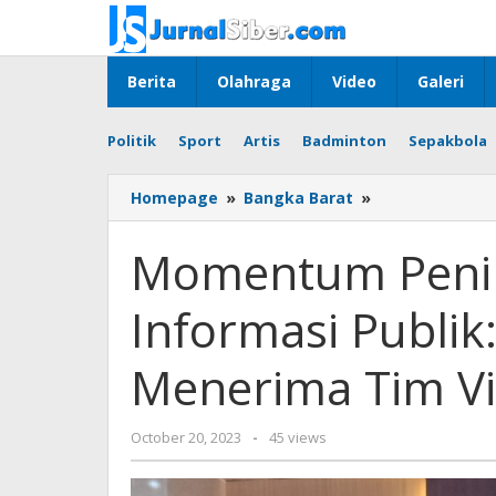
Skip
to
content
Berita
Olahraga
Video
Galeri
Politik
Sport
Artis
Badminton
Sepakbola
Momentum
Homepage
»
Bangka Barat
»
Peningkatan
Keterbukaan
Momentum Penin
Informasi
Publik:
Informasi Publik
Kota
Pangkalpinang
Menerima
Menerima Tim Vis
Tim
Visitasi
dari
by
October 20, 2023
-
45 views
KI
Jurnalsiber
Babel