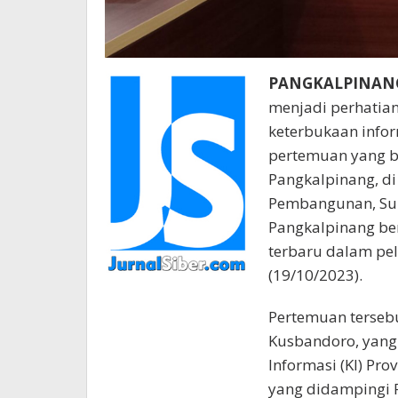
PANGKALPINANG 
menjadi perhatia
keterbukaan infor
pertemuan yang b
Pangkalpinang, d
Pembangunan, Sur
Pangkalpinang b
terbaru dalam pe
(19/10/2023).
Pertemuan terseb
Kusbandoro, yang
Informasi (KI) Pro
yang didampingi 