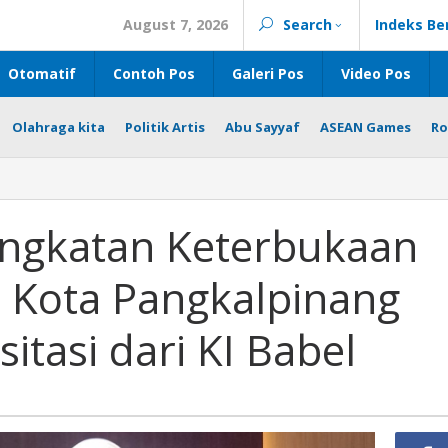
August 7, 2026
Search
Indeks Be
Otomatif
Contoh Pos
Galeri Pos
Video Pos
Olahraga kita
Politik Artis
Abu Sayyaf
ASEAN Games
Ro
gkatan Keterbukaan
: Kota Pangkalpinang
itasi dari KI Babel