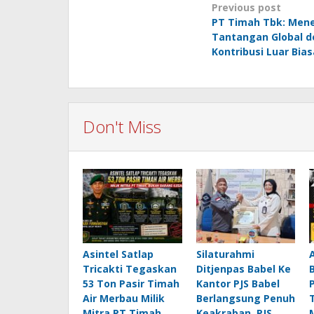
Post
Previous post
PT Timah Tbk: Men
navigation
Tantangan Global 
Kontribusi Luar Bia
Don't Miss
Asintel Satlap
Silaturahmi
Tricakti Tegaskan
Ditjenpas Babel Ke
53 Ton Pasir Timah
Kantor PJS Babel
Air Merbau Milik
Berlangsung Penuh
Mitra PT Timah,
Keakraban, PJS