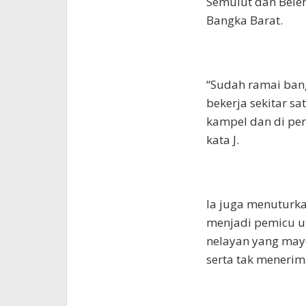
Semulut dan Bele
Bangka Barat.
“Sudah ramai bang
bekerja sekitar sa
kampel dan di per
kata J.
Ia juga menuturka
menjadi pemicu u
nelayan yang mayo
serta tak menerim