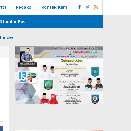
rita
Redaksi
Kontak Kami
Standar Pos
hingya