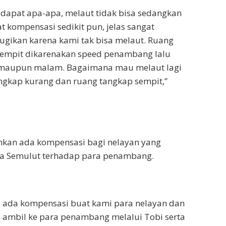
 dapat apa-apa, melaut tidak bisa sedangkan
 kompensasi sedikit pun, jelas sangat
ugikan karena kami tak bisa melaut. Ruang
sempit dikarenakan speed penambang lalu
g maupun malam. Bagaimana mau melaut lagi
angkap kurang dan ruang tangkap sempit,”
kan ada kompensasi bagi nelayan yang
ga Semulut terhadap para penambang.
u ada kompensasi buat kami para nelayan dan
u ambil ke para penambang melalui Tobi serta