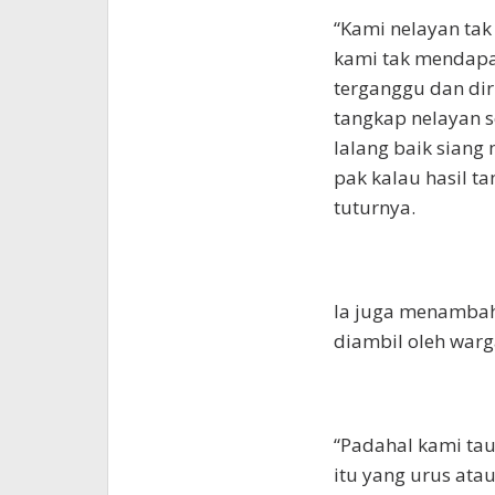
“Kami nelayan tak
kami tak mendapat
terganggu dan dir
tangkap nelayan 
lalang baik sian
pak kalau hasil t
tuturnya.
Ia juga menambah
diambil oleh war
“Padahal kami ta
itu yang urus ata