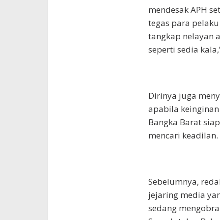
mendesak APH se
tegas para pelaku
tangkap nelayan a
seperti sedia kala,
Dirinya juga meny
apabila keinginan
Bangka Barat sia
mencari keadilan.
Sebelumnya, redak
jejaring media y
sedang mengobrak