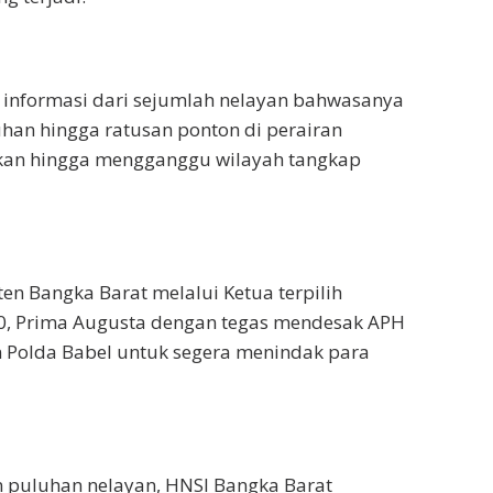
 informasi dari sejumlah nelayan bahwasanya
uhan hingga ratusan ponton di perairan
kan hingga mengganggu wilayah tangkap
n Bangka Barat melalui Ketua terpilih
0, Prima Augusta dengan tegas mendesak APH
Polda Babel untuk segera menindak para
n puluhan nelayan, HNSI Bangka Barat