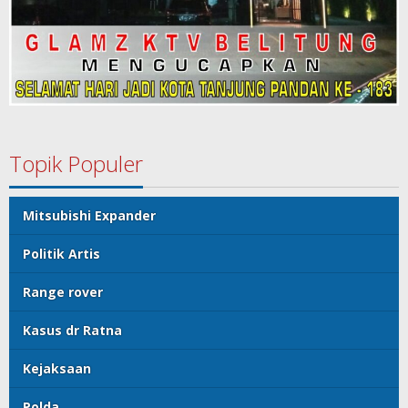
Topik Populer
Mitsubishi Expander
Politik Artis
Range rover
Kasus dr Ratna
Kejaksaan
Polda