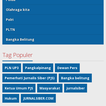
Olahraga kita
Polri
PLTN
Bangka Belitung
Tag Populer
PLN UP3
Pangkalpinang
Dewan Pers
Pemerhati Jurnalis Siber (PJS)
Bangka belitung
Ketua Umum PJS
Masyarakat
jurnalsiber
Hukum
JURNALSIBER.COM