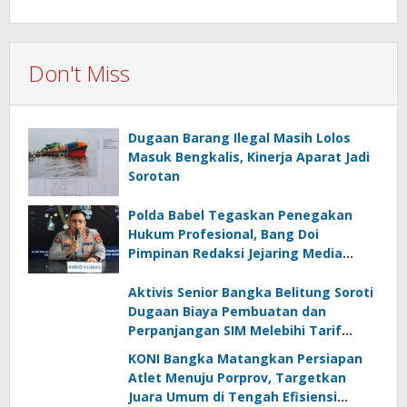
Don't Miss
Dugaan Barang Ilegal Masih Lolos
Masuk Bengkalis, Kinerja Aparat Jadi
Sorotan
Polda Babel Tegaskan Penegakan
Hukum Profesional, Bang Doi
Pimpinan Redaksi Jejaring Media
Radak Disebut Dua Kali Tak Hadiri
Panggilan
Aktivis Senior Bangka Belitung Soroti
Dugaan Biaya Pembuatan dan
Perpanjangan SIM Melebihi Tarif
Resmi, Kapolres Bangka Beri
KONI Bangka Matangkan Persiapan
Tanggapan
Atlet Menuju Porprov, Targetkan
Juara Umum di Tengah Efisiensi