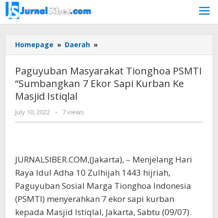
Skip
to
content
Paguyuban
Homepage
»
Daerah
»
Masyarakat
Tionghoa
Paguyuban Masyarakat Tionghoa PSMTI
PSMTI
“Sumbangkan 7 Ekor Sapi Kurban Ke
"Sumbangkan
Masjid Istiqlal
7
Ekor
by
July 10, 2022
-
7 views
Sapi
Jurnalsiber
Kurban
Ke
Masjid
Istiqlal
JURNALSIBER.COM,(Jakarta), – Menjelang Hari
Raya Idul Adha 10 Zulhijah 1443 hijriah,
Paguyuban Sosial Marga Tionghoa Indonesia
(PSMTI) menyerahkan 7 ekor sapi kurban
kepada Masjid Istiqlal, Jakarta, Sabtu (09/07).