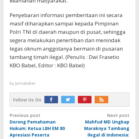
keamanan masyarakat.
Penyebaran informasi pemberitaan ini secara
masif diharapkan sampai kepada Pimpinan
Polri TNI di daerah maupun di pusat, sehingga
segera melakukan penertiban dan menindak
tegas oknum anggotanya bermain di pusaran
tambang timah ilegal. (Penulis : Dwi Frasetio
KBO Babel, Editor : KBO Babel)
by
Jurnalsiber
Follow Us On
Post
Previous post
Next post
Dorong Pemahaman
Mahfud MD Ungkap
navigation
Hukum: Ketua LBH EM 80
Maraknya Tambang
Apresiasi Peserta
Ilegal di Indonesia: