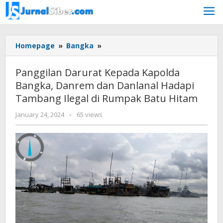
Skip
to
content
Panggilan
Homepage
»
Bangka
»
Darurat
Kepada
Panggilan Darurat Kepada Kapolda
Kapolda
Bangka, Danrem dan Danlanal Hadapi
Bangka,
Tambang Ilegal di Rumpak Batu Hitam
Danrem
dan
by
January 24, 2024
-
65 views
Danlanal
Jurnalsiber
Hadapi
Tambang
Ilegal
di
Rumpak
Batu
Hitam