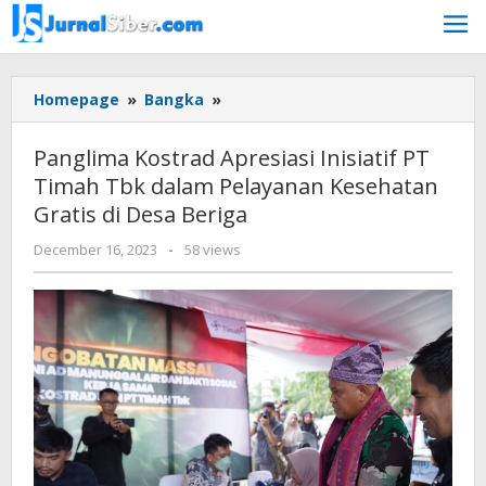
Skip
to
content
Panglima
Homepage
»
Bangka
»
Kostrad
Apresiasi
Panglima Kostrad Apresiasi Inisiatif PT
Inisiatif
Timah Tbk dalam Pelayanan Kesehatan
PT
Gratis di Desa Beriga
Timah
Tbk
by
December 16, 2023
-
58 views
dalam
Jurnalsiber
Pelayanan
Kesehatan
Gratis
di
Desa
Beriga