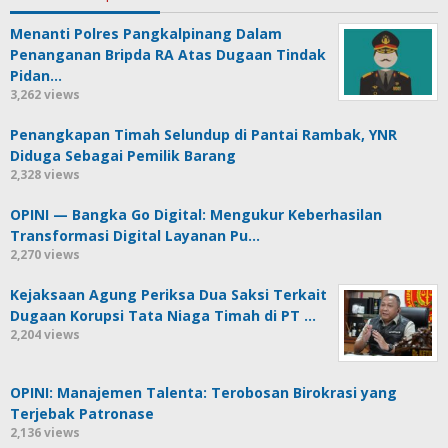
Menanti Polres Pangkalpinang Dalam
Penanganan Bripda RA Atas Dugaan Tindak
Pidan…
3,262 views
Penangkapan Timah Selundup di Pantai Rambak, YNR
Diduga Sebagai Pemilik Barang
2,328 views
OPINI — Bangka Go Digital: Mengukur Keberhasilan
Transformasi Digital Layanan Pu…
2,270 views
Kejaksaan Agung Periksa Dua Saksi Terkait
Dugaan Korupsi Tata Niaga Timah di PT …
2,204 views
OPINI: Manajemen Talenta: Terobosan Birokrasi yang
Terjebak Patronase
2,136 views