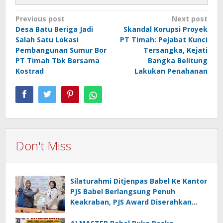
Post
Previous post
Next post
Desa Batu Beriga Jadi
Skandal Korupsi Proyek
navigation
Salah Satu Lokasi
PT Timah: Pejabat Kunci
Pembangunan Sumur Bor
Tersangka, Kejati
PT Timah Tbk Bersama
Bangka Belitung
Kostrad
Lakukan Penahanan
Don't Miss
Silaturahmi Ditjenpas Babel Ke Kantor
PJS Babel Berlangsung Penuh
Keakraban, PJS Award Diserahkan
kepada Ade Agustina