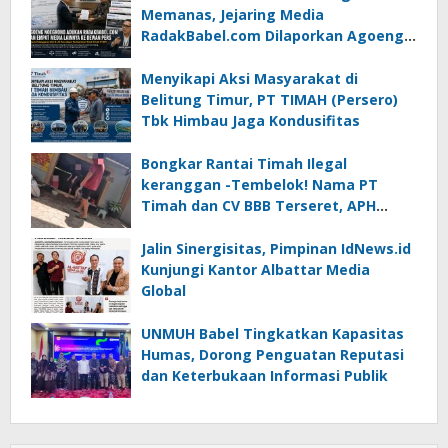
Memanas, Jejaring Media
RadakBabel.com Dilaporkan Agoeng
Noegroho ke Dewan Pers
Menyikapi Aksi Masyarakat di
Belitung Timur, PT TIMAH (Persero)
Tbk Himbau Jaga Kondusifitas
Bongkar Rantai Timah Ilegal
keranggan -Tembelok! Nama PT
Timah dan CV BBB Terseret, APH
Didesak Jangan “Masuk Angin”!
Jalin Sinergisitas, Pimpinan IdNews.id
Kunjungi Kantor Albattar Media
Global
UNMUH Babel Tingkatkan Kapasitas
Humas, Dorong Penguatan Reputasi
dan Keterbukaan Informasi Publik