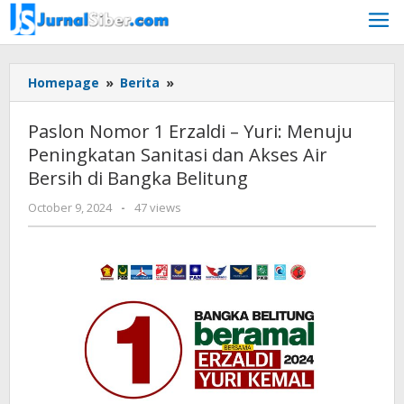
Skip
to
content
Paslon
Homepage
»
Berita
»
Nomor
1
Paslon Nomor 1 Erzaldi – Yuri: Menuju
Erzaldi
Peningkatan Sanitasi dan Akses Air
-
Bersih di Bangka Belitung
Yuri:
Menuju
by
October 9, 2024
-
47 views
Peningkatan
Jurnalsiber
Sanitasi
dan
Akses
Air
Bersih
di
Bangka
Belitung