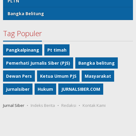
PLTN
Bangka Belitung
Tag Populer
Pangkalpinang
Pt timah
Pemerhati Jurnalis Siber (PJS)
Bangka belitung
Dewan Pers
Ketua Umum PJS
Masyarakat
jurnalsiber
Hukum
JURNALSIBER.COM
Jurnal Siber
Indeks Berita
Redaksi
Kontak Kami