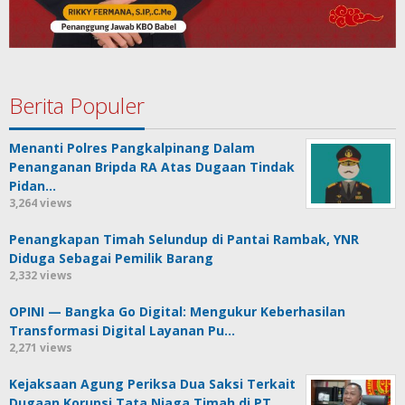
Berita Populer
Menanti Polres Pangkalpinang Dalam
Penanganan Bripda RA Atas Dugaan Tindak
Pidan…
3,264 views
Penangkapan Timah Selundup di Pantai Rambak, YNR
Diduga Sebagai Pemilik Barang
2,332 views
OPINI — Bangka Go Digital: Mengukur Keberhasilan
Transformasi Digital Layanan Pu…
2,271 views
Kejaksaan Agung Periksa Dua Saksi Terkait
Dugaan Korupsi Tata Niaga Timah di PT …