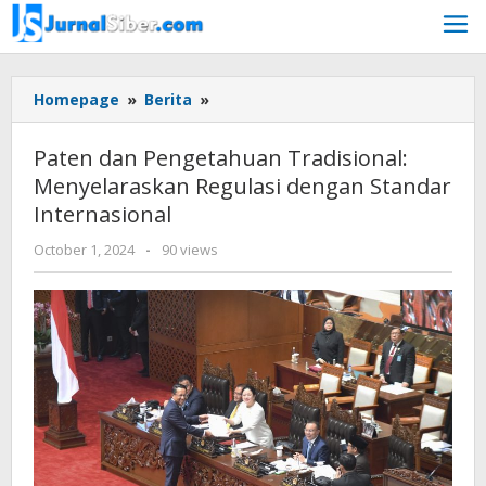
Skip
to
content
Paten
Homepage
»
Berita
»
dan
Pengetahuan
Paten dan Pengetahuan Tradisional:
Tradisional:
Menyelaraskan Regulasi dengan Standar
Menyelaraskan
Internasional
Regulasi
dengan
by
October 1, 2024
-
90 views
Standar
Jurnalsiber
Internasional