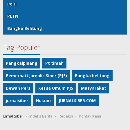
Polri
PLTN
Bangka Belitung
Tag Populer
Pangkalpinang
Pt timah
Pemerhati Jurnalis Siber (PJS)
Bangka belitung
Dewan Pers
Ketua Umum PJS
Masyarakat
jurnalsiber
Hukum
JURNALSIBER.COM
Jurnal Siber
Indeks Berita
Redaksi
Kontak Kami