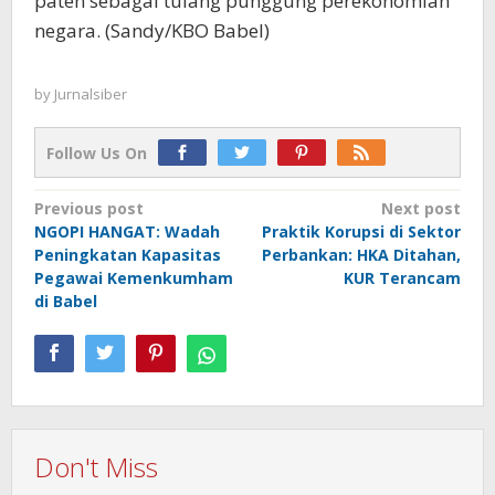
paten sebagai tulang punggung perekonomian
negara. (Sandy/KBO Babel)
by
Jurnalsiber
Follow Us On
Post
Previous post
Next post
NGOPI HANGAT: Wadah
Praktik Korupsi di Sektor
navigation
Peningkatan Kapasitas
Perbankan: HKA Ditahan,
Pegawai Kemenkumham
KUR Terancam
di Babel
Don't Miss