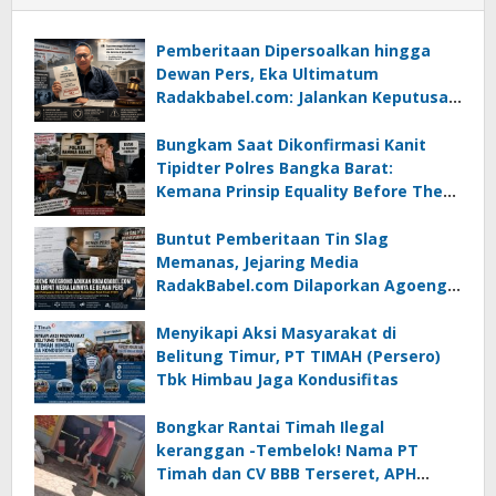
Pemberitaan Dipersoalkan hingga
Dewan Pers, Eka Ultimatum
Radakbabel.com: Jalankan Keputusan
atau Tempuh Jalur Hukum
Bungkam Saat Dikonfirmasi Kanit
Tipidter Polres Bangka Barat:
Kemana Prinsip Equality Before The
Law?
Buntut Pemberitaan Tin Slag
Memanas, Jejaring Media
RadakBabel.com Dilaporkan Agoeng
Noegroho ke Dewan Pers
Menyikapi Aksi Masyarakat di
Belitung Timur, PT TIMAH (Persero)
Tbk Himbau Jaga Kondusifitas
Bongkar Rantai Timah Ilegal
keranggan -Tembelok! Nama PT
Timah dan CV BBB Terseret, APH