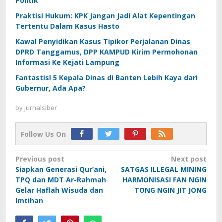
Politik”
Praktisi Hukum: KPK Jangan Jadi Alat Kepentingan
Tertentu Dalam Kasus Hasto
Kawal Penyidikan Kasus Tipikor Perjalanan Dinas
DPRD Tanggamus, DPP KAMPUD Kirim Permohonan
Informasi Ke Kejati Lampung
Fantastis! 5 Kepala Dinas di Banten Lebih Kaya dari
Gubernur, Ada Apa?
by
Jurnalsiber
Follow Us On
Post
Previous post
Next post
Siapkan Generasi Qur’ani,
SATGAS ILLEGAL MINING
navigation
TPQ dan MDT Ar-Rahmah
HARMONISASI FAN NGIN
Gelar Haflah Wisuda dan
TONG NGIN JIT JONG
Imtihan