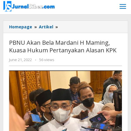
Skip
to
content
PBNU
Homepage
»
Artikel
»
Akan
Bela
PBNU Akan Bela Mardani H Maming,
Mardani
Kuasa Hukum Pertanyakan Alasan KPK
H
Maming,
by
June 21, 2022
-
56 views
Kuasa
Jurnalsiber
Hukum
Pertanyakan
Alasan
KPK