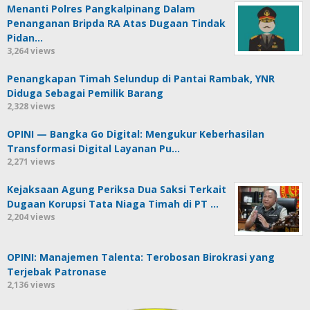
Menanti Polres Pangkalpinang Dalam
Penanganan Bripda RA Atas Dugaan Tindak
Pidan…
3,264 views
Penangkapan Timah Selundup di Pantai Rambak, YNR
Diduga Sebagai Pemilik Barang
2,328 views
OPINI — Bangka Go Digital: Mengukur Keberhasilan
Transformasi Digital Layanan Pu…
2,271 views
Kejaksaan Agung Periksa Dua Saksi Terkait
Dugaan Korupsi Tata Niaga Timah di PT …
2,204 views
OPINI: Manajemen Talenta: Terobosan Birokrasi yang
Terjebak Patronase
2,136 views