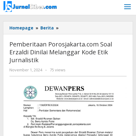
Skip
to
content
Pemberitaan
Homepage
»
Berita
»
Porosjakarta.com
Soal
Pemberitaan Porosjakarta.com Soal
Erzaldi
Erzaldi Dinilai Melanggar Kode Etik
Dinilai
Jurnalistik
Melanggar
Kode
by
November 1, 2024
-
75 views
Etik
Jurnalsiber
Jurnalistik