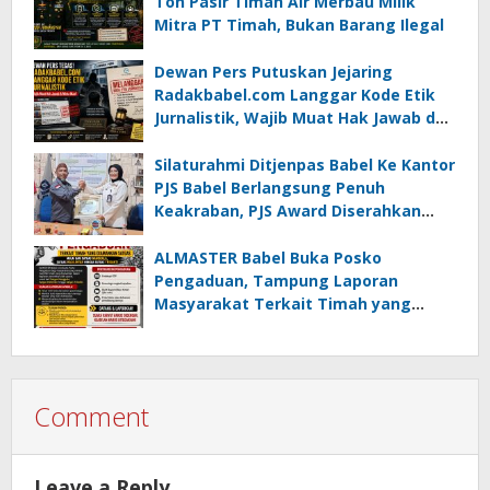
Ton Pasir Timah Air Merbau Milik
Mitra PT Timah, Bukan Barang Ilegal
Dewan Pers Putuskan Jejaring
Radakbabel.com Langgar Kode Etik
Jurnalistik, Wajib Muat Hak Jawab dan
Minta Maaf
Silaturahmi Ditjenpas Babel Ke Kantor
PJS Babel Berlangsung Penuh
Keakraban, PJS Award Diserahkan
kepada Ade Agustina
ALMASTER Babel Buka Posko
Pengaduan, Tampung Laporan
Masyarakat Terkait Timah yang
Diamankan Satgas
Comment
Leave a Reply