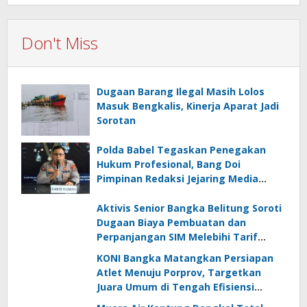
Don't Miss
Dugaan Barang Ilegal Masih Lolos
Masuk Bengkalis, Kinerja Aparat Jadi
Sorotan
Polda Babel Tegaskan Penegakan
Hukum Profesional, Bang Doi
Pimpinan Redaksi Jejaring Media
Radak Disebut Dua Kali Tak Hadiri
Panggilan
Aktivis Senior Bangka Belitung Soroti
Dugaan Biaya Pembuatan dan
Perpanjangan SIM Melebihi Tarif
Resmi, Kapolres Bangka Beri
KONI Bangka Matangkan Persiapan
Tanggapan
Atlet Menuju Porprov, Targetkan
Juara Umum di Tengah Efisiensi
Anggaran