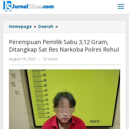
Skip
to
content
Perempuan
Homepage
»
Daerah
»
Pemilik
Sabu
Perempuan Pemilik Sabu 3,12 Gram,
3,12
Ditangkap Sat Res Narkoba Polres Rohul
Gram,
Ditangkap
by
August 19, 2023
-
12 views
Sat
Jurnalsiber
Res
Narkoba
Polres
Rohul