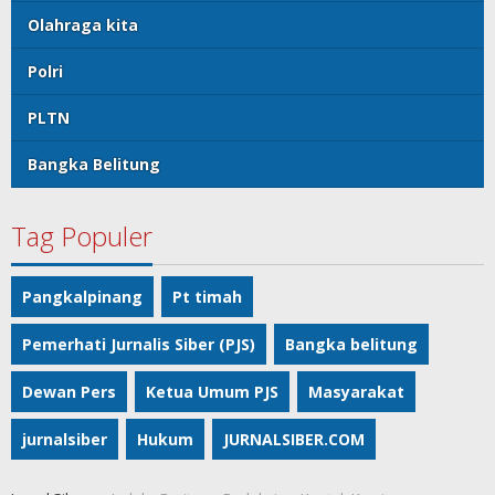
Olahraga kita
Polri
PLTN
Bangka Belitung
Tag Populer
Pangkalpinang
Pt timah
Pemerhati Jurnalis Siber (PJS)
Bangka belitung
Dewan Pers
Ketua Umum PJS
Masyarakat
jurnalsiber
Hukum
JURNALSIBER.COM