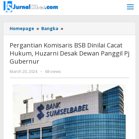
Skip
to
content
Pergantian
Homepage
»
Bangka
»
Komisaris
BSB
Pergantian Komisaris BSB Dinilai Cacat
Dinilai
Hukum, Huzarni Desak Dewan Panggil Pj
Cacat
Gubernur
Hukum,
Huzarni
by
March 20, 2024
-
68 views
Desak
Jurnalsiber
Dewan
Panggil
Pj
Gubernur