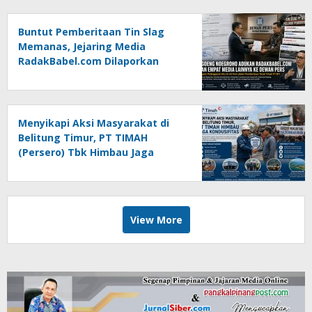
Buntut Pemberitaan Tin Slag
Memanas, Jejaring Media
RadakBabel.com Dilaporkan
Agoeng Noegroho ke Dewan
Pers
Menyikapi Aksi Masyarakat di
Belitung Timur, PT TIMAH
(Persero) Tbk Himbau Jaga
Kondusifitas
View More