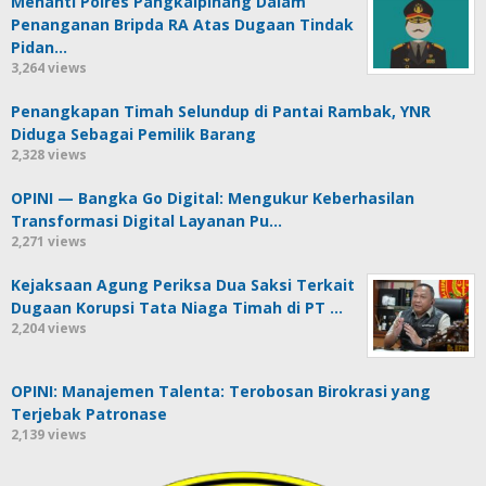
Menanti Polres Pangkalpinang Dalam
Penanganan Bripda RA Atas Dugaan Tindak
Pidan…
3,264 views
Penangkapan Timah Selundup di Pantai Rambak, YNR
Diduga Sebagai Pemilik Barang
2,328 views
OPINI — Bangka Go Digital: Mengukur Keberhasilan
Transformasi Digital Layanan Pu…
2,271 views
Kejaksaan Agung Periksa Dua Saksi Terkait
Dugaan Korupsi Tata Niaga Timah di PT …
2,204 views
OPINI: Manajemen Talenta: Terobosan Birokrasi yang
Terjebak Patronase
2,139 views