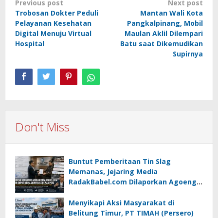
Post
Previous post
Next post
Trobosan Dokter Peduli
Mantan Wali Kota
navigation
Pelayanan Kesehatan
Pangkalpinang, Mobil
Digital Menuju Virtual
Maulan Aklil Dilempari
Hospital
Batu saat Dikemudikan
Supirnya
Don't Miss
Buntut Pemberitaan Tin Slag
Memanas, Jejaring Media
RadakBabel.com Dilaporkan Agoeng
Noegroho ke Dewan Pers
Menyikapi Aksi Masyarakat di
Belitung Timur, PT TIMAH (Persero)