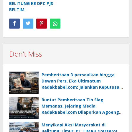
BELITUNG KE DPC PJS
BELTIM
Don't Miss
Pemberitaan Dipersoalkan hingga
Dewan Pers, Eka Ultimatum
Radakbabel.com: Jalankan Keputusan
atau Tempuh Jalur Hukum
Buntut Pemberitaan Tin Slag
Memanas, Jejaring Media
RadakBabel.com Dilaporkan Agoeng
Noegroho ke Dewan Pers
Menyikapi Aksi Masyarakat di
Belitung Timur, PT TIMAH (Persero)