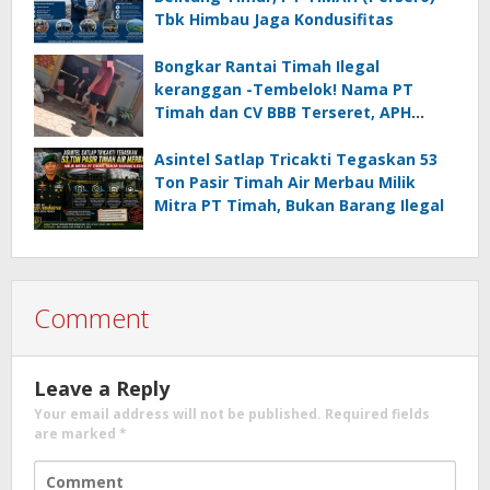
Tbk Himbau Jaga Kondusifitas
Bongkar Rantai Timah Ilegal
keranggan -Tembelok! Nama PT
Timah dan CV BBB Terseret, APH
Didesak Jangan “Masuk Angin”!
Asintel Satlap Tricakti Tegaskan 53
Ton Pasir Timah Air Merbau Milik
Mitra PT Timah, Bukan Barang Ilegal
Comment
Leave a Reply
Your email address will not be published.
Required fields
are marked
*