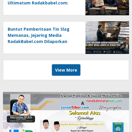
Ultimatum Radakbabel.com:
Jalankan Keputusan atau
Tempuh Jalur Hukum
Buntut Pemberitaan Tin Slag
Memanas, Jejaring Media
RadakBabel.com Dilaporkan
Agoeng Noegroho ke Dewan
Pers
View More