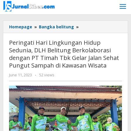
Skip
to
content
Peringati
Homepage
»
Bangka belitung
»
Hari
Lingkungan
Peringati Hari Lingkungan Hidup
Hidup
Sedunia, DLH Belitung Berkolaborasi
Sedunia,
dengan PT Timah Tbk Gelar Jalan Sehat
DLH
Belitung
Pungut Sampah di Kawasan Wisata
Berkolaborasi
by
June 11, 2023
-
52 views
dengan
Jurnalsiber
PT
Timah
Tbk
Gelar
Jalan
Sehat
Pungut
Sampah
di