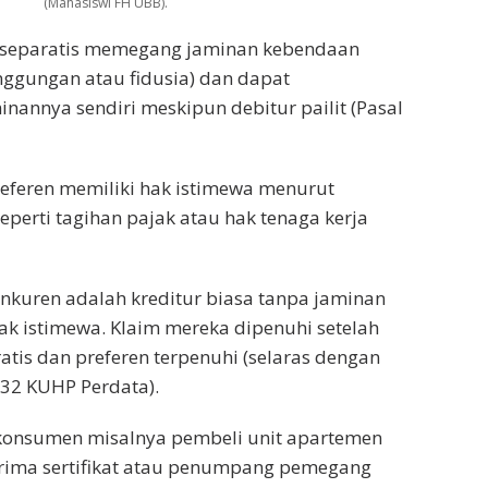
(Mahasiswi FH UBB).
r separatis memegang jaminan kebendaan
ggungan atau fidusia) dan dapat
nannya sendiri meskipun debitur pailit (Pasal
referen memiliki hak istimewa menurut
perti tagihan pajak atau hak tenaga kerja
konkuren adalah kreditur biasa tanpa jaminan
k istimewa. Klaim mereka dipenuhi setelah
atis dan preferen terpenuhi (selaras dengan
32 KUHP Perdata).
 konsumen misalnya pembeli unit apartemen
ima sertifikat atau penumpang pemegang