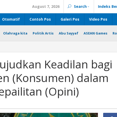
August 7, 2026
Search
Indeks Be
Otomatif
Contoh Pos
Galeri Pos
Video Pos
Olahraga kita
Politik Artis
Abu Sayyaf
ASEAN Games
Ro
n
judkan Keadilan bagi
en (Konsumen) dalam
ailitan (Opini)