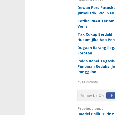
Dewan Pers Putuska
Jurnalistik, Wajib 
Ketika RKAB Terlam
Vonis
Tak Cukup Berdalih 
Hukum Jika Ada Pen
Dugaan Barang Ilega
Sorotan
Polda Babel Tegask
Pimpinan Redaksi Je
Panggilan
by
Budiyanto
Follow Us On
Post
Previous post
Boedel Pailit “Pirin