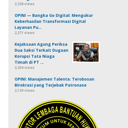
2,328 views
OPINI — Bangka Go Digital: Mengukur
Keberhasilan Transformasi Digital
Layanan Pu…
2,271 views
Kejaksaan Agung Periksa
Dua Saksi Terkait Dugaan
Korupsi Tata Niaga
Timah di PT …
2,204 views
OPINI: Manajemen Talenta: Terobosan
Birokrasi yang Terjebak Patronase
2,139 views