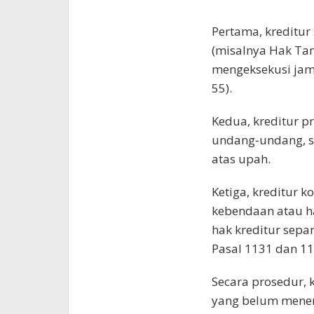
Pertama, kreditu
(misalnya Hak Tan
mengeksekusi jami
55).
Kedua, kreditur p
undang‑undang, se
atas upah.
Ketiga, kreditur 
kebendaan atau ha
hak kreditur separ
Pasal 1131 dan 11
Secara prosedur,
yang belum mener