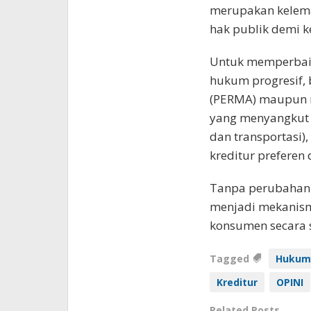
merupakan kelema
hak publik demi k
Untuk memperbaiki
hukum progresif,
(PERMA) maupun re
yang menyangkut 
dan transportasi)
kreditur preferen
Tanpa perubahan s
menjadi mekanism
konsumen secara si
Tagged
Hukum
Kreditur
OPINI
Related Posts