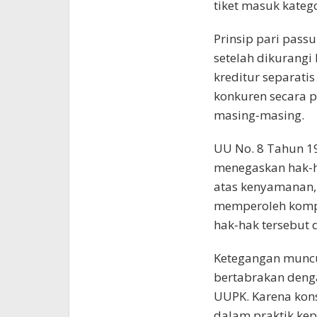
tiket masuk katego
Prinsip pari passu 
setelah dikurangi
kreditur separati
konkuren secara 
masing‑masing.
UU No. 8 Tahun 1
menegaskan hak‑h
atas kenyamanan,
memperoleh kompen
hak‑hak tersebut 
Ketegangan muncu
bertabrakan deng
UUPK. Karena kon
dalam praktik kep