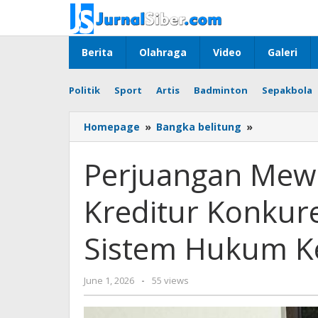
Skip
to
content
Berita
Olahraga
Video
Galeri
Politik
Sport
Artis
Badminton
Sepakbola
Perjuangan
Homepage
»
Bangka belitung
»
Mewujudka
Keadilan
Perjuangan Mewu
bagi
Kreditur
Kreditur Konkur
Konkuren
(Konsumen)
dalam
Sistem Hukum Kep
Sistem
Hukum
Kepailitan
by
June 1, 2026
-
55 views
(Opini)
Budiyanto