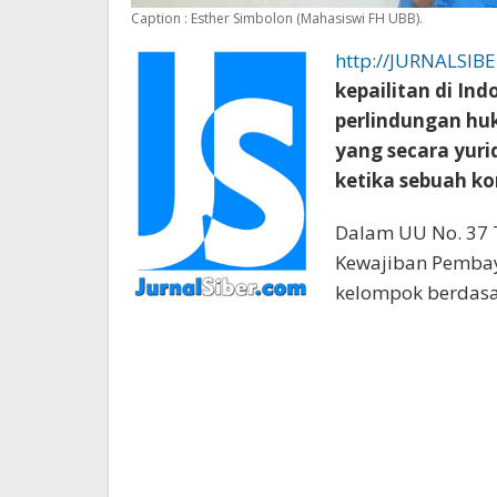
Caption : Esther Simbolon (Mahasiswi FH UBB).
http://JURNALSIB
kepailitan di In
perlindungan hu
yang secara yuri
ketika sebuah ko
Dalam UU No. 37 
Kewajiban Pembaya
kelompok berdasar