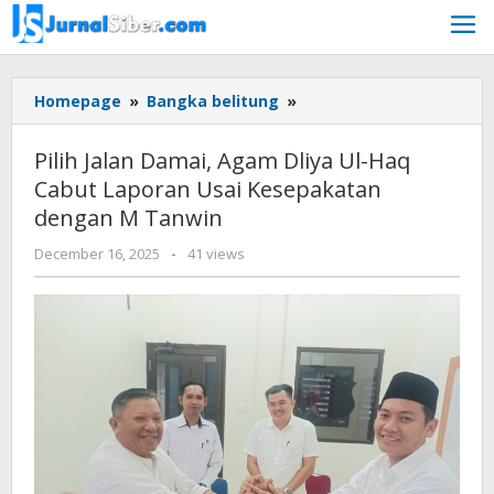
Skip
to
content
Pilih
Homepage
»
Bangka belitung
»
Jalan
Damai,
Pilih Jalan Damai, Agam Dliya Ul-Haq
Agam
Cabut Laporan Usai Kesepakatan
Dliya
dengan M Tanwin
Ul-
Haq
by
December 16, 2025
-
41 views
Cabut
faras
Laporan
prakasa
Usai
Kesepakatan
dengan
M
Tanwin