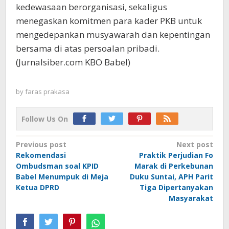
kedewasaan berorganisasi, sekaligus
menegaskan komitmen para kader PKB untuk
mengedepankan musyawarah dan kepentingan
bersama di atas persoalan pribadi.
(Jurnalsiber.com KBO Babel)
by
faras prakasa
Follow Us On
Post
Previous post
Next post
Rekomendasi
Praktik Perjudian Fo
navigation
Ombudsman soal KPID
Marak di Perkebunan
Babel Menumpuk di Meja
Duku Suntai, APH Parit
Ketua DPRD
Tiga Dipertanyakan
Masyarakat