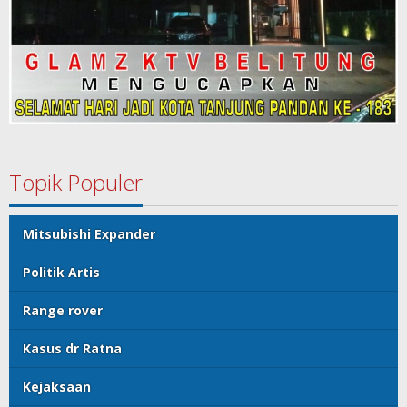
Topik Populer
Mitsubishi Expander
Politik Artis
Range rover
Kasus dr Ratna
Kejaksaan