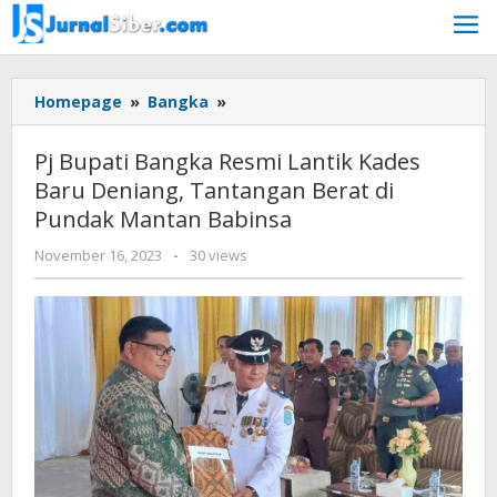
Skip
to
content
Pj
Homepage
»
Bangka
»
Bupati
Bangka
Pj Bupati Bangka Resmi Lantik Kades
Resmi
Baru Deniang, Tantangan Berat di
Lantik
Pundak Mantan Babinsa
Kades
Baru
by
November 16, 2023
-
30 views
Deniang,
Jurnalsiber
Tantangan
Berat
di
Pundak
Mantan
Babinsa