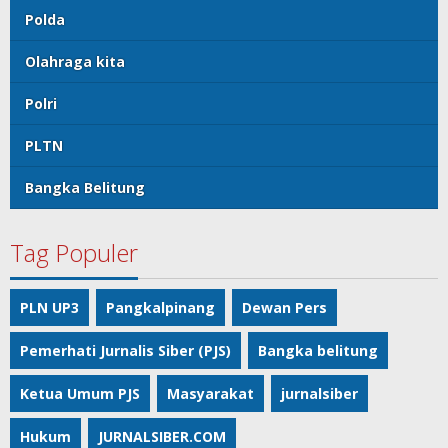
Polda
Olahraga kita
Polri
PLTN
Bangka Belitung
Tag Populer
PLN UP3
Pangkalpinang
Dewan Pers
Pemerhati Jurnalis Siber (PJS)
Bangka belitung
Ketua Umum PJS
Masyarakat
jurnalsiber
Hukum
JURNALSIBER.COM