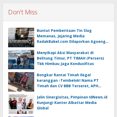
Don't Miss
Buntut Pemberitaan Tin Slag
Memanas, Jejaring Media
RadakBabel.com Dilaporkan Agoeng
Noegroho ke Dewan Pers
Menyikapi Aksi Masyarakat di
Belitung Timur, PT TIMAH (Persero)
Tbk Himbau Jaga Kondusifitas
Bongkar Rantai Timah Ilegal
keranggan -Tembelok! Nama PT
Timah dan CV BBB Terseret, APH
Didesak Jangan “Masuk Angin”!
Jalin Sinergisitas, Pimpinan IdNews.id
Kunjungi Kantor Albattar Media
Global