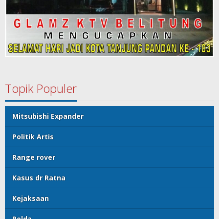
Topik Populer
Mitsubishi Expander
Politik Artis
Range rover
Kasus dr Ratna
Kejaksaan
Polda