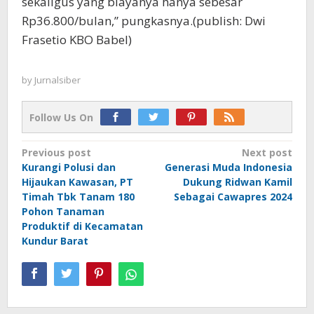
sekaligus yang biayanya hanya sebesar
Rp36.800/bulan,” pungkasnya.(publish: Dwi
Frasetio KBO Babel)
by
Jurnalsiber
Follow Us On
Post
Previous post
Next post
Kurangi Polusi dan
Generasi Muda Indonesia
navigation
Hijaukan Kawasan, PT
Dukung Ridwan Kamil
Timah Tbk Tanam 180
Sebagai Cawapres 2024
Pohon Tanaman
Produktif di Kecamatan
Kundur Barat