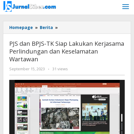
Skip
to
content
PJS
Homepage
»
Berita
»
dan
BPJS-
PJS dan BPJS-TK Siap Lakukan Kerjasama
TK
Perlindungan dan Keselamatan
Siap
Wartawan
Lakukan
Kerjasama
by
September 15, 2023
-
31 views
Perlindungan
Jurnalsiber
dan
Keselamatan
Wartawan