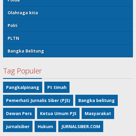
Olahraga kita
Polri
PLTN
Bangka Belitung
Tag Populer
Pangkalpinang
Pt timah
Pemerhati Jurnalis Siber (PJS)
Bangka belitung
Dewan Pers
Ketua Umum PJS
Masyarakat
jurnalsiber
Hukum
JURNALSIBER.COM