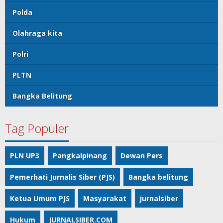
Polda
Olahraga kita
Polri
PLTN
Bangka Belitung
Tag Populer
PLN UP3
Pangkalpinang
Dewan Pers
Pemerhati Jurnalis Siber (PJS)
Bangka belitung
Ketua Umum PJS
Masyarakat
jurnalsiber
Hukum
JURNALSIBER.COM