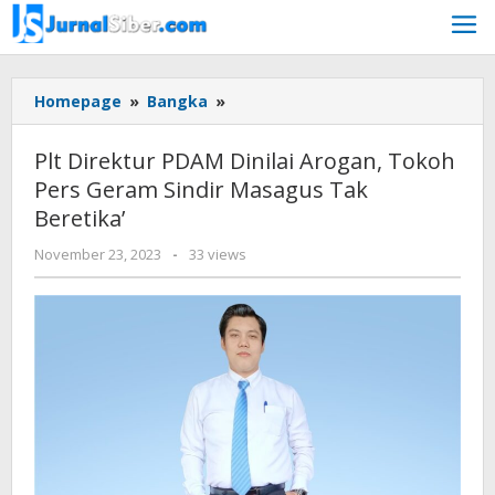
Skip
to
content
Plt
Homepage
»
Bangka
»
Direktur
PDAM
Plt Direktur PDAM Dinilai Arogan, Tokoh
Dinilai
Pers Geram Sindir Masagus Tak
Arogan,
Beretika’
Tokoh
Pers
by
November 23, 2023
-
33 views
Geram
Jurnalsiber
Sindir
Masagus
Tak
Beretika'