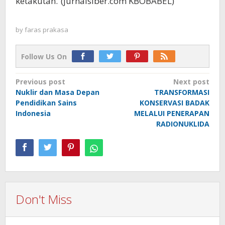
ketakutan.”(jurnalsiber.com KBOBABEL)
by
faras prakasa
Follow Us On
Post
Previous post
Next post
Nuklir dan Masa Depan
TRANSFORMASI
navigation
Pendidikan Sains
KONSERVASI BADAK
Indonesia
MELALUI PENERAPAN
RADIONUKLIDA
Don't Miss