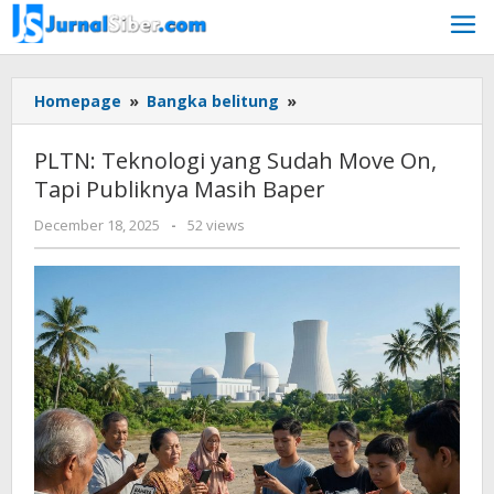
Skip
to
content
PLTN:
Homepage
»
Bangka belitung
»
Teknologi
yang
PLTN: Teknologi yang Sudah Move On,
Sudah
Tapi Publiknya Masih Baper
Move
On,
by
December 18, 2025
-
52 views
Tapi
faras
Publiknya
prakasa
Masih
Baper