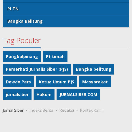
PLTN
Bangka Belitung
Tag Populer
Pangkalpinang
Pt timah
Pemerhati Jurnalis Siber (PJS)
Bangka belitung
Dewan Pers
Ketua Umum PJS
Masyarakat
jurnalsiber
Hukum
JURNALSIBER.COM
Jurnal Siber
Indeks Berita
Redaksi
Kontak Kami