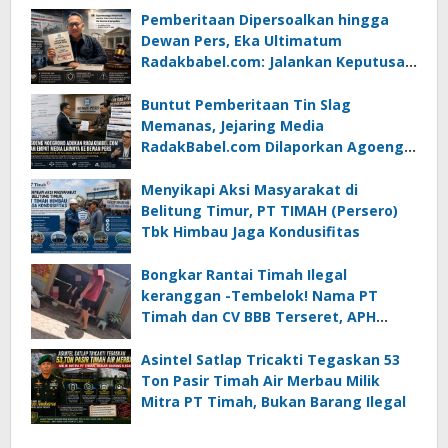
Pemberitaan Dipersoalkan hingga
Dewan Pers, Eka Ultimatum
Radakbabel.com: Jalankan Keputusan
atau Tempuh Jalur Hukum
Buntut Pemberitaan Tin Slag
Memanas, Jejaring Media
RadakBabel.com Dilaporkan Agoeng
Noegroho ke Dewan Pers
Menyikapi Aksi Masyarakat di
Belitung Timur, PT TIMAH (Persero)
Tbk Himbau Jaga Kondusifitas
Bongkar Rantai Timah Ilegal
keranggan -Tembelok! Nama PT
Timah dan CV BBB Terseret, APH
Didesak Jangan “Masuk Angin”!
Asintel Satlap Tricakti Tegaskan 53
Ton Pasir Timah Air Merbau Milik
Mitra PT Timah, Bukan Barang Ilegal