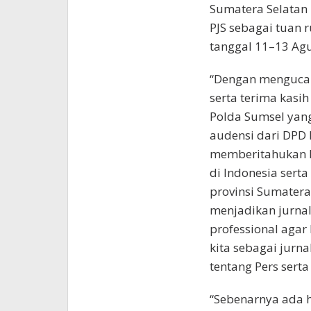
Sumatera Selatan
PJS sebagai tuan 
tanggal 11–13 Ag
“Dengan mengucap
serta terima kasi
Polda Sumsel yan
audensi dari DPD 
memberitahukan k
di Indonesia serta
provinsi Sumatera 
menjadikan jurnal
professional aga
kita sebagai jurn
tentang Pers serta 
“Sebenarnya ada h