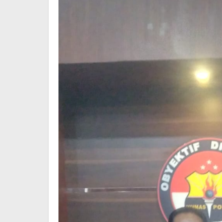
Bumi
Sriwijaya