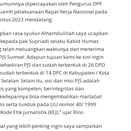
 umumnya dipercayakan oleh Pengurus DPP
ruamh pelaksanaan Rapat Kerja Nasional pada
ustus 2023 mendatang.
kan rasa syukur Alhamdulillah saya ucapkan
h kepada pak Supriadi selaku Kabid Humas
g telah meluangkan waktunya dan menerima
PJS Sumsel. Adapun tujuan kami ke sini ingin
ehadiran PJS dan sudah terbentuk di 26 DPD
 sudah terbentuk di 14 DPC di Kabupaten / Kota
Selatan. Selain itu, visi dan misi PJS adalah
is yang kompeten, berintegritas dan
r kedepannya bisa mengembalikan martabat
alis serta tunduk pada UU nomor 40/ 1999
Kode Etik jurnalistik (KEJ),” ujar Rino.
al yang lebih penting ingin saya sampaikan