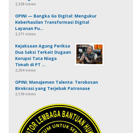
2,328 views
OPINI — Bangka Go Digital: Mengukur
Keberhasilan Transformasi Digital
Layanan Pu…
2,271 views
Kejaksaan Agung Periksa
Dua Saksi Terkait Dugaan
Korupsi Tata Niaga
Timah di PT …
2,204 views
OPINI: Manajemen Talenta: Terobosan
Birokrasi yang Terjebak Patronase
2,139 views