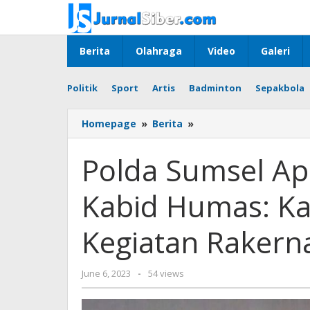
Skip
to
content
Berita
Olahraga
Video
Galeri
Politik
Sport
Artis
Badminton
Sepakbola
Polda
Homepage
»
Berita
»
Sumsel
Apresiasi
Polda Sumsel Apr
Kehadiran
PJS,
Kabid Humas: Ka
Kabid
Humas:
Kami
Kegiatan Rakerna
Siap
Backup
Kegiatan
by
June 6, 2023
-
54 views
Rakernas
Jurnalsiber
di