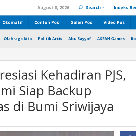
August 8, 2026
Search
Indeks Be
Otomatif
Contoh Pos
Galeri Pos
Video Pos
Olahraga kita
Politik Artis
Abu Sayyaf
ASEAN Games
Ro
esiasi Kehadiran PJS,
mi Siap Backup
s di Bumi Sriwijaya