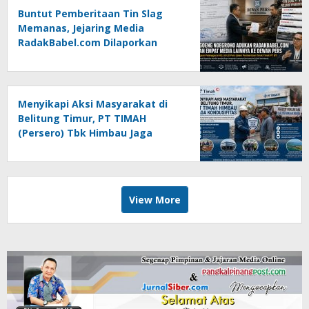
Buntut Pemberitaan Tin Slag
Memanas, Jejaring Media
RadakBabel.com Dilaporkan
Agoeng Noegroho ke Dewan
Pers
Menyikapi Aksi Masyarakat di
Belitung Timur, PT TIMAH
(Persero) Tbk Himbau Jaga
Kondusifitas
View More