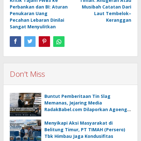
Kritik Tajam FWBS ke
Timah: Anugerah Atau
navigation
Perbankan dan BI: Aturan
Musibah Catatan Dari
Penukaran Uang
Laut Tembelok–
Pecahan Lebaran Dinilai
Keranggan
Sangat Menyulitkan
Don't Miss
Buntut Pemberitaan Tin Slag
Memanas, Jejaring Media
RadakBabel.com Dilaporkan Agoeng
Noegroho ke Dewan Pers
Menyikapi Aksi Masyarakat di
Belitung Timur, PT TIMAH (Persero)
Tbk Himbau Jaga Kondusifitas