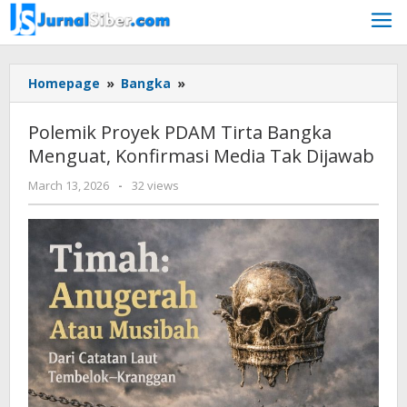
Skip
to
content
Polemik
Homepage
»
Bangka
»
Proyek
PDAM
Polemik Proyek PDAM Tirta Bangka
Tirta
Menguat, Konfirmasi Media Tak Dijawab
Bangka
Menguat,
by
March 13, 2026
-
32 views
Konfirmasi
Budiyanto
Media
Tak
Dijawab