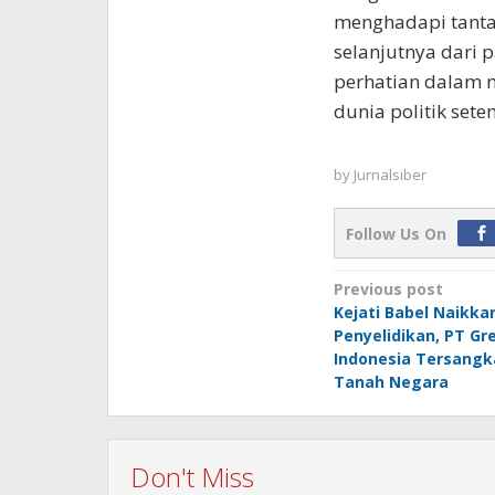
menghadapi tanta
selanjutnya dari 
perhatian dalam 
dunia politik setem
by
Jurnalsiber
Follow Us On
Post
Previous post
Kejati Babel Naikka
navigation
Penyelidikan, PT Gr
Indonesia Tersangk
Tanah Negara
Don't Miss