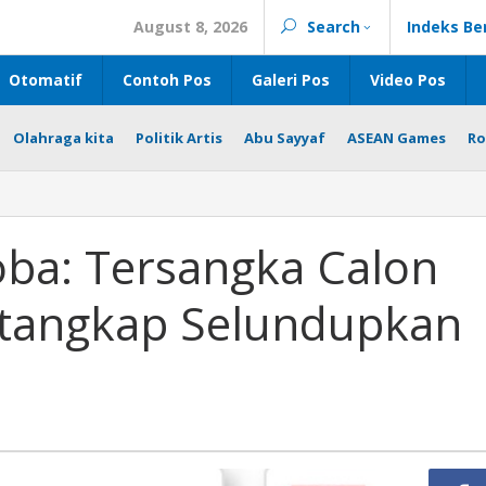
August 8, 2026
Search
Indeks Be
Otomatif
Contoh Pos
Galeri Pos
Video Pos
Olahraga kita
Politik Artis
Abu Sayyaf
ASEAN Games
Ro
oba: Tersangka Calon
Ditangkap Selundupkan