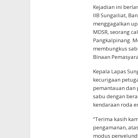
Kejadian ini berla
IIB Sungailiat, Ba
menggagalkan upa
MDSR, seorang cal
Pangkalpinang. M
membungkus sabu 
Binaan Pemasyara
Kepala Lapas Sung
kecurigaan petuga
pemantauan dan p
sabu dengan bera
kendaraan roda e
“Terima kasih kam
pengamanan, atas
modus penyelundu