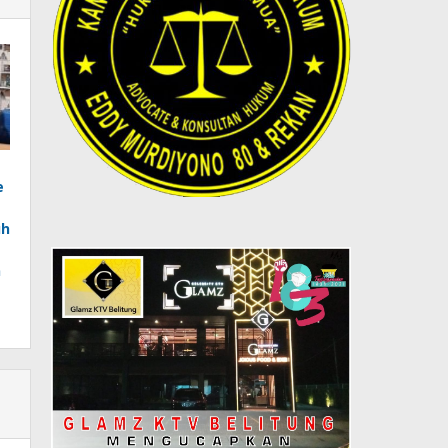
e
uh
n