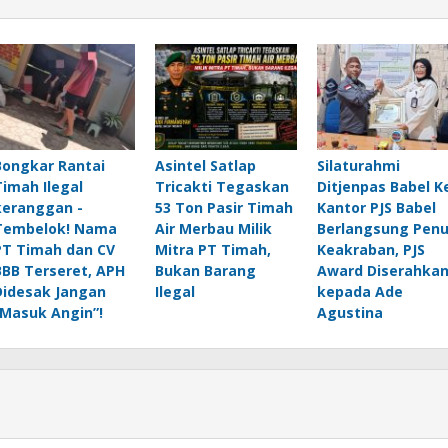
Bongkar Rantai
Asintel Satlap
Silaturahmi
Timah Ilegal
Tricakti Tegaskan
Ditjenpas Babel K
keranggan -
53 Ton Pasir Timah
Kantor PJS Babel
Tembelok! Nama
Air Merbau Milik
Berlangsung Pen
PT Timah dan CV
Mitra PT Timah,
Keakraban, PJS
BBB Terseret, APH
Bukan Barang
Award Diserahka
Didesak Jangan
Ilegal
kepada Ade
“Masuk Angin”!
Agustina