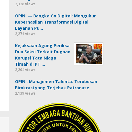
2,328 views
OPINI — Bangka Go Digital: Mengukur
Keberhasilan Transformasi Digital
Layanan Pu…
2,271 views
Kejaksaan Agung Periksa
Dua Saksi Terkait Dugaan
Korupsi Tata Niaga
Timah di PT …
2,204 views
OPINI: Manajemen Talenta: Terobosan
Birokrasi yang Terjebak Patronase
2,139 views