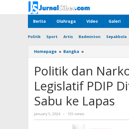
Skip
to
content
Berita
Olahraga
Video
Galeri
Politik
Sport
Artis
Badminton
Sepakbola
Politik
Homepage
»
Bangka
»
dan
Narkoba:
Politik dan Nark
Tersangka
Calon
Legislatif PDIP 
Legislatif
PDIP
Ditangkap
Sabu ke Lapas
Selundupkan
Sabu
ke
by
January 5, 2024
-
155 views
Lapas
Jurnalsiber