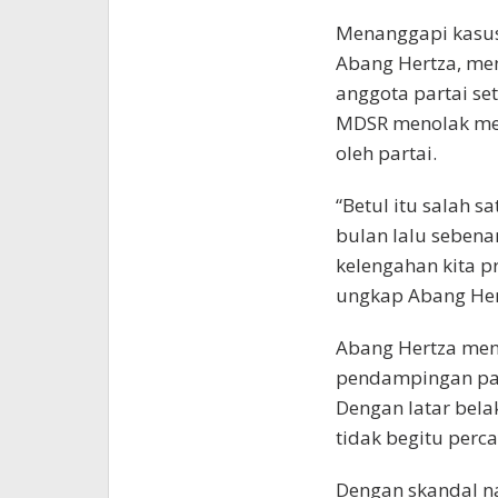
Menanggapi kasus 
Abang Hertza, me
anggota partai set
MDSR menolak men
oleh partai.
“Betul itu salah s
bulan lalu sebena
kelengahan kita p
ungkap Abang Her
Abang Hertza men
pendampingan pa
Dengan latar bela
tidak begitu perc
Dengan skandal na