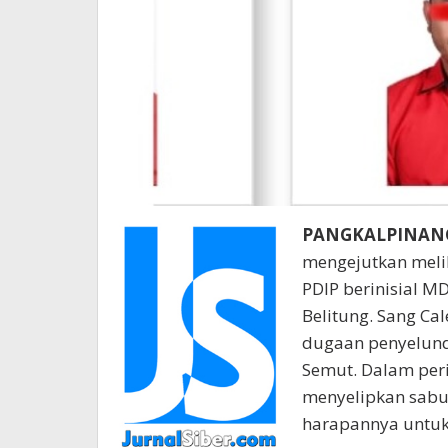
PANGKALPINANG 
mengejutkan melib
PDIP berinisial 
Belitung. Sang Ca
dugaan penyelund
Semut. Dalam peri
menyelipkan sabu
harapannya untuk 