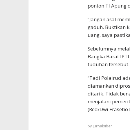
ponton TI Apung 
“Jangan asal mem
gaduh. Buktikan 
uang, saya pastika
Sebelumnya melalu
Bangka Barat IPT
tuduhan tersebut.
“Tadi Polairud ad
diamankan dipros
ditarik. Tidak be
menjalani pemerik
(Red/Dwi Frasetio
by
Jurnalsiber