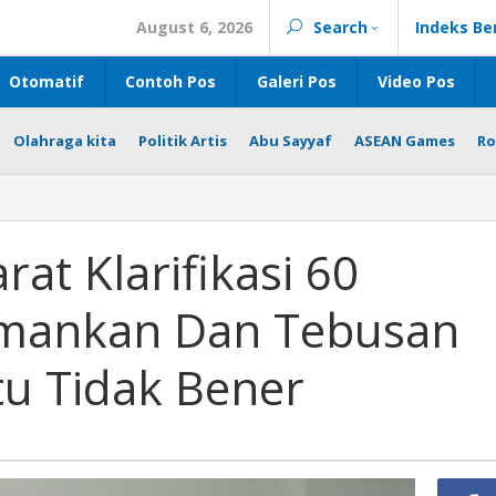
August 6, 2026
Search
Indeks Be
Otomatif
Contoh Pos
Galeri Pos
Video Pos
Olahraga kita
Politik Artis
Abu Sayyaf
ASEAN Games
Ro
at Klarifikasi 60
amankan Dan Tebusan
tu Tidak Bener