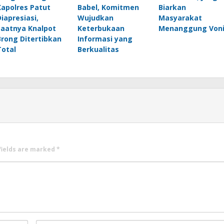
Kapolres Patut
Babel, Komitmen
Biarkan
Diapresiasi,
Wujudkan
Masyarakat
Saatnya Knalpot
Keterbukaan
Menanggung Voni
Brong Ditertibkan
Informasi yang
Total
Berkualitas
fields are marked
*