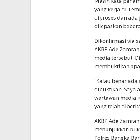
Masih kata penamb
yang kerja di Tem
diproses dan ada 
dilepaskan beber
Dikonfirmasi via 
AKBP Ade Zamrah,
media tersebut. D
membuktikan apa y
“Kalau benar ada 
dibuktikan. Saya a
wartawan media i
yang telah diberit
AKBP Ade Zamrah 
menunjukkan bukti
Polres Bangka Ba