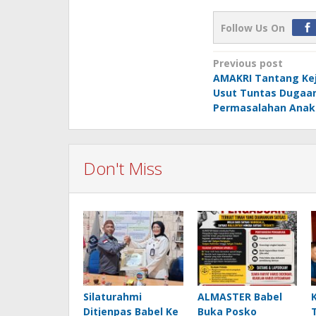
Follow Us On
Post
Previous post
AMAKRI Tantang Keja
navigation
Usut Tuntas Dugaa
Permasalahan Anak 
Don't Miss
Silaturahmi
ALMASTER Babel
Ditjenpas Babel Ke
Buka Posko