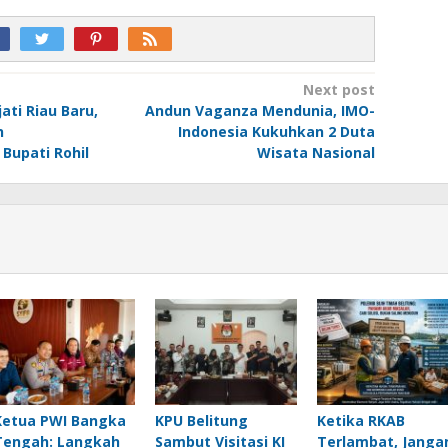
Next post
ti Riau Baru,
Andun Vaganza Mendunia, IMO-
n
Indonesia Kukuhkan 2 Duta
Bupati Rohil
Wisata Nasional
Ketua PWI Bangka
KPU Belitung
Ketika RKAB
Tengah: Langkah
Sambut Visitasi KI
Terlambat, Janga