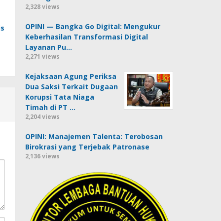
2,328 views
OPINI — Bangka Go Digital: Mengukur
s
Keberhasilan Transformasi Digital
Layanan Pu…
2,271 views
Kejaksaan Agung Periksa
Dua Saksi Terkait Dugaan
Korupsi Tata Niaga
Timah di PT …
2,204 views
OPINI: Manajemen Talenta: Terobosan
Birokrasi yang Terjebak Patronase
2,136 views