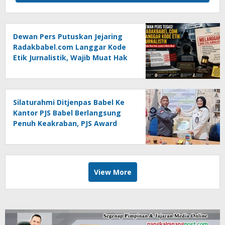
Dewan Pers Putuskan Jejaring
Radakbabel.com Langgar Kode
Etik Jurnalistik, Wajib Muat Hak
Jawab dan Minta Maaf
Silaturahmi Ditjenpas Babel Ke
Kantor PJS Babel Berlangsung
Penuh Keakraban, PJS Award
Diserahkan kepada Ade
Agustina
View More