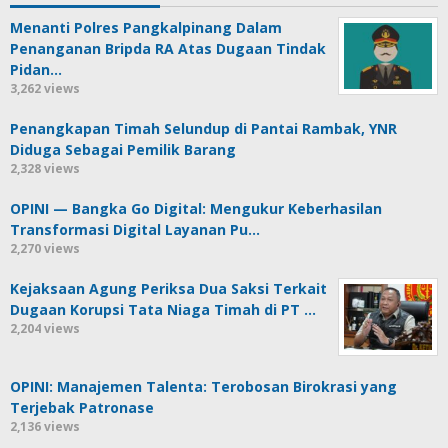
Menanti Polres Pangkalpinang Dalam
Penanganan Bripda RA Atas Dugaan Tindak
Pidan…
3,262 views
Penangkapan Timah Selundup di Pantai Rambak, YNR
Diduga Sebagai Pemilik Barang
2,328 views
OPINI — Bangka Go Digital: Mengukur Keberhasilan
Transformasi Digital Layanan Pu…
2,270 views
Kejaksaan Agung Periksa Dua Saksi Terkait
Dugaan Korupsi Tata Niaga Timah di PT …
2,204 views
OPINI: Manajemen Talenta: Terobosan Birokrasi yang
Terjebak Patronase
2,136 views