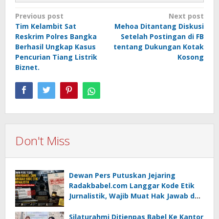
Post
Previous post
Next post
Tim Kelambit Sat
Mehoa Ditantang Diskusi
navigation
Reskrim Polres Bangka
Setelah Postingan di FB
Berhasil Ungkap Kasus
tentang Dukungan Kotak
Pencurian Tiang Listrik
Kosong
Biznet.
Don't Miss
Dewan Pers Putuskan Jejaring
Radakbabel.com Langgar Kode Etik
Jurnalistik, Wajib Muat Hak Jawab dan
Minta Maaf
Silaturahmi Ditjenpas Babel Ke Kantor