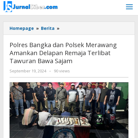
Skip
to
content
Polres
Homepage
»
Berita
»
Bangka
dan
Polres Bangka dan Polsek Merawang
Polsek
Amankan Delapan Remaja Terlibat
Merawang
Tawuran Bawa Sajam
Amankan
Delapan
by
September 19, 2024
-
90 views
Remaja
Jurnalsiber
Terlibat
Tawuran
Bawa
Sajam