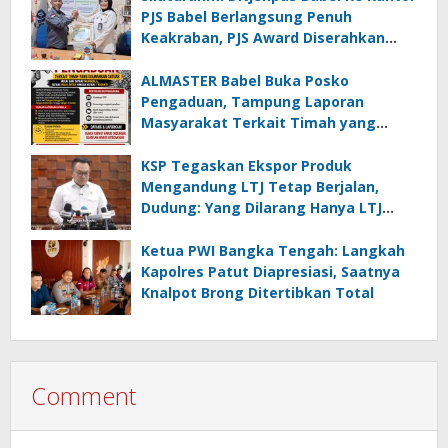
PJS Babel Berlangsung Penuh
Keakraban, PJS Award Diserahkan
kepada Ade Agustina
ALMASTER Babel Buka Posko
Pengaduan, Tampung Laporan
Masyarakat Terkait Timah yang
Diamankan Satgas
KSP Tegaskan Ekspor Produk
Mengandung LTJ Tetap Berjalan,
Dudung: Yang Dilarang Hanya LTJ
sebagai Produk Utama
Ketua PWI Bangka Tengah: Langkah
Kapolres Patut Diapresiasi, Saatnya
Knalpot Brong Ditertibkan Total
Comment