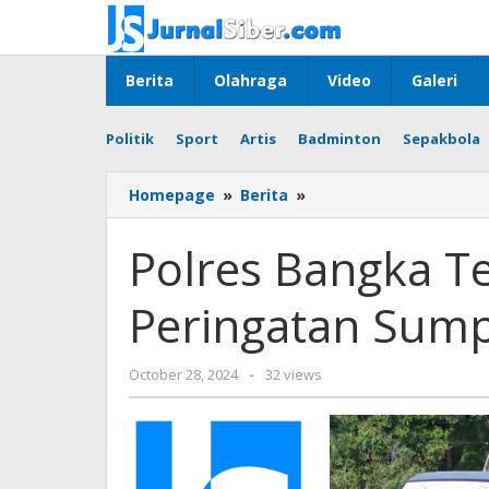
Skip
to
content
Berita
Olahraga
Video
Galeri
Politik
Sport
Artis
Badminton
Sepakbola
Polres
Homepage
»
Berita
»
Bangka
Tengah
Polres Bangka T
Gelar
Upacara
Peringatan Sum
Peringatan
Sumpah
Pemuda
by
October 28, 2024
-
32 views
ke-
Jurnalsiber
96