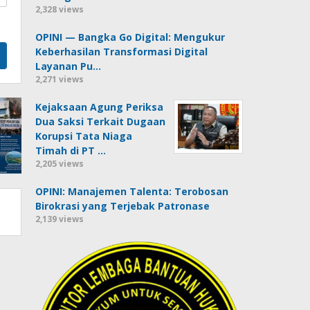
2,328 views
OPINI — Bangka Go Digital: Mengukur
Keberhasilan Transformasi Digital
Layanan Pu…
2,271 views
Kejaksaan Agung Periksa
Dua Saksi Terkait Dugaan
Korupsi Tata Niaga
Timah di PT …
2,205 views
OPINI: Manajemen Talenta: Terobosan
Birokrasi yang Terjebak Patronase
2,139 views