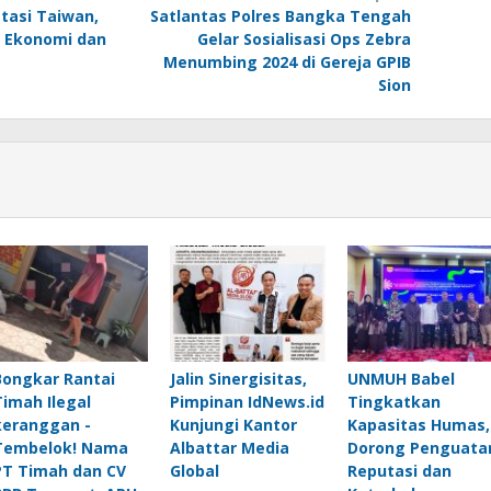
stasi Taiwan,
Satlantas Polres Bangka Tengah
 Ekonomi dan
Gelar Sosialisasi Ops Zebra
Menumbing 2024 di Gereja GPIB
Sion
Bongkar Rantai
Jalin Sinergisitas,
UNMUH Babel
Timah Ilegal
Pimpinan IdNews.id
Tingkatkan
keranggan -
Kunjungi Kantor
Kapasitas Humas,
Tembelok! Nama
Albattar Media
Dorong Penguata
PT Timah dan CV
Global
Reputasi dan