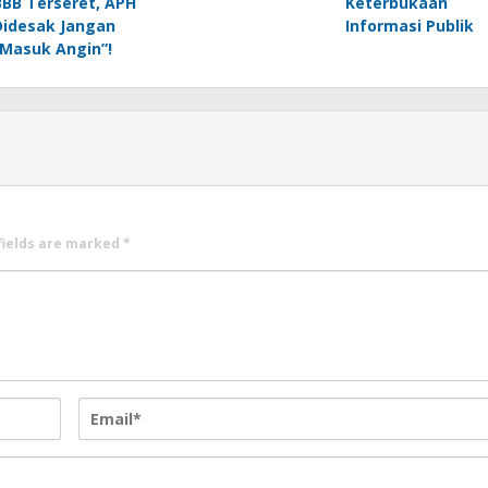
BBB Terseret, APH
Keterbukaan
Didesak Jangan
Informasi Publik
“Masuk Angin”!
fields are marked
*