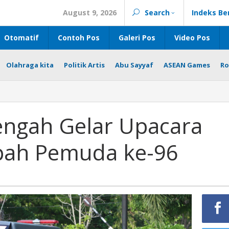
August 9, 2026
Search
Indeks Be
Otomatif
Contoh Pos
Galeri Pos
Video Pos
Olahraga kita
Politik Artis
Abu Sayyaf
ASEAN Games
Ro
engah Gelar Upacara
pah Pemuda ke-96