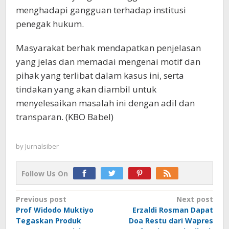
menghadapi gangguan terhadap institusi
penegak hukum.
Masyarakat berhak mendapatkan penjelasan
yang jelas dan memadai mengenai motif dan
pihak yang terlibat dalam kasus ini, serta
tindakan yang akan diambil untuk
menyelesaikan masalah ini dengan adil dan
transparan. (KBO Babel)
by
Jurnalsiber
Follow Us On
Post
Previous post
Next post
Prof Widodo Muktiyo
Erzaldi Rosman Dapat
navigation
Tegaskan Produk
Doa Restu dari Wapres