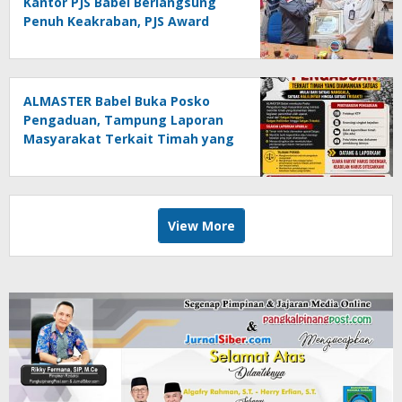
Kantor PJS Babel Berlangsung
Penuh Keakraban, PJS Award
Diserahkan kepada Ade
Agustina
ALMASTER Babel Buka Posko
Pengaduan, Tampung Laporan
Masyarakat Terkait Timah yang
Diamankan Satgas
View More