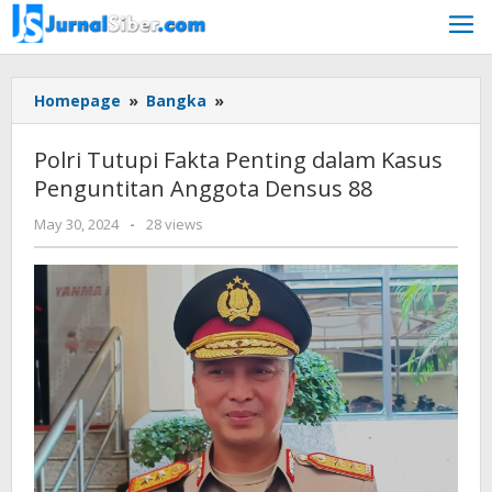
Skip
to
content
Polri
Homepage
»
Bangka
»
Tutupi
Fakta
Polri Tutupi Fakta Penting dalam Kasus
Penting
Penguntitan Anggota Densus 88
dalam
Kasus
by
May 30, 2024
-
28 views
Penguntitan
Jurnalsiber
Anggota
Densus
88