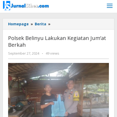
Skip
to
content
Polsek
Homepage
»
Berita
»
Belinyu
Lakukan
Polsek Belinyu Lakukan Kegiatan Jum’at
Kegiatan
Berkah
Jum'at
Berkah
by
September 27, 2024
-
49 views
Jurnalsiber