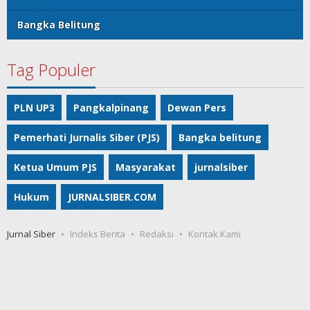
Bangka Belitung
Tag Populer
PLN UP3
Pangkalpinang
Dewan Pers
Pemerhati Jurnalis Siber (PJS)
Bangka belitung
Ketua Umum PJS
Masyarakat
jurnalsiber
Hukum
JURNALSIBER.COM
Jurnal Siber
Indeks Berita
Redaksi
Kontak Kami