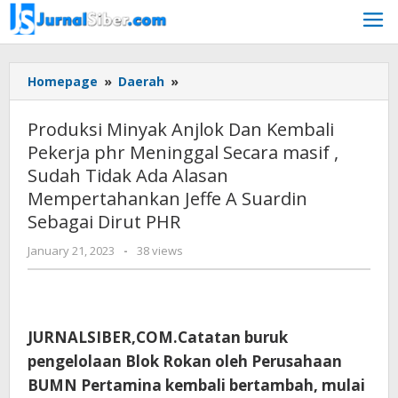
Skip
to
content
Produksi
Homepage
»
Daerah
»
Minyak
Anjlok
Produksi Minyak Anjlok Dan Kembali
Dan
Pekerja phr Meninggal Secara masif ,
Kembali
Sudah Tidak Ada Alasan
Pekerja
phr
Mempertahankan Jeffe A Suardin
Meninggal
Sebagai Dirut PHR
Secara
masif
by
January 21, 2023
-
38 views
Jurnalsiber
,
Sudah
Tidak
Ada
JURNALSIBER,COM.Catatan buruk
Alasan
pengelolaan Blok Rokan oleh Perusahaan
Mempertahankan
Jeffe
BUMN Pertamina kembali bertambah, mulai
A