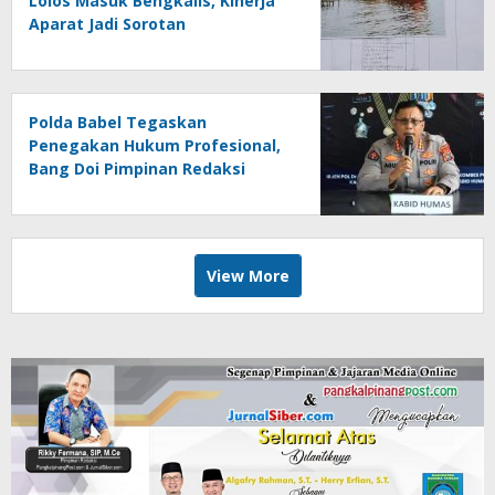
Lolos Masuk Bengkalis, Kinerja
Aparat Jadi Sorotan
Polda Babel Tegaskan
Penegakan Hukum Profesional,
Bang Doi Pimpinan Redaksi
Jejaring Media Radak Disebut
Dua Kali Tak Hadiri Panggilan
View More