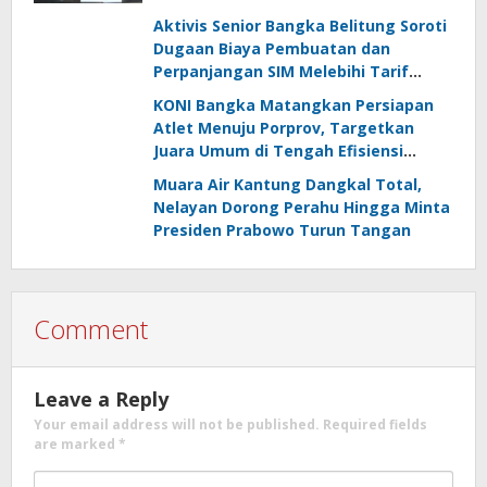
Radak Disebut Dua Kali Tak Hadiri
Panggilan
Aktivis Senior Bangka Belitung Soroti
Dugaan Biaya Pembuatan dan
Perpanjangan SIM Melebihi Tarif
Resmi, Kapolres Bangka Beri
KONI Bangka Matangkan Persiapan
Tanggapan
Atlet Menuju Porprov, Targetkan
Juara Umum di Tengah Efisiensi
Anggaran
Muara Air Kantung Dangkal Total,
Nelayan Dorong Perahu Hingga Minta
Presiden Prabowo Turun Tangan
Comment
Leave a Reply
Your email address will not be published.
Required fields
are marked
*