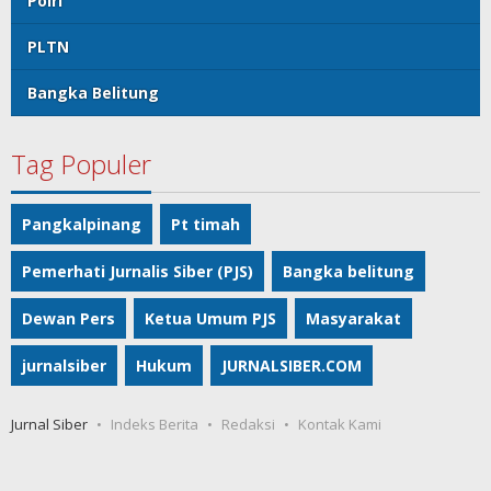
Polri
PLTN
Bangka Belitung
Tag Populer
Pangkalpinang
Pt timah
Pemerhati Jurnalis Siber (PJS)
Bangka belitung
Dewan Pers
Ketua Umum PJS
Masyarakat
jurnalsiber
Hukum
JURNALSIBER.COM
Jurnal Siber
Indeks Berita
Redaksi
Kontak Kami