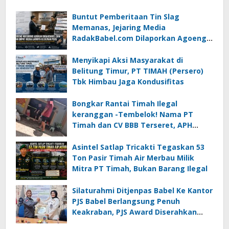
Buntut Pemberitaan Tin Slag
Memanas, Jejaring Media
RadakBabel.com Dilaporkan Agoeng
Noegroho ke Dewan Pers
Menyikapi Aksi Masyarakat di
Belitung Timur, PT TIMAH (Persero)
Tbk Himbau Jaga Kondusifitas
Bongkar Rantai Timah Ilegal
keranggan -Tembelok! Nama PT
Timah dan CV BBB Terseret, APH
Didesak Jangan “Masuk Angin”!
Asintel Satlap Tricakti Tegaskan 53
Ton Pasir Timah Air Merbau Milik
Mitra PT Timah, Bukan Barang Ilegal
Silaturahmi Ditjenpas Babel Ke Kantor
PJS Babel Berlangsung Penuh
Keakraban, PJS Award Diserahkan
kepada Ade Agustina