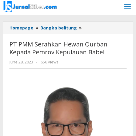
Skip
to
content
PT
Homepage
»
Bangka belitung
»
PMM
Serahkan
PT PMM Serahkan Hewan Qurban
Hewan
Kepada Pemrov Kepulauan Babel
Qurban
Kepada
by
June 28, 2023
-
656 views
Pemrov
Jurnalsiber
Kepulauan
Babel