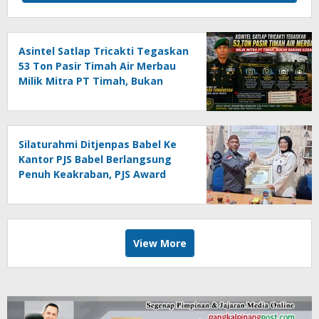
Asintel Satlap Tricakti Tegaskan
53 Ton Pasir Timah Air Merbau
Milik Mitra PT Timah, Bukan
Barang Ilegal
Silaturahmi Ditjenpas Babel Ke
Kantor PJS Babel Berlangsung
Penuh Keakraban, PJS Award
Diserahkan kepada Ade
Agustina
View More