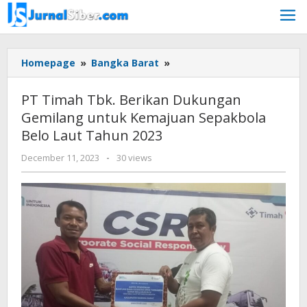
Skip
to
content
PT
Homepage
»
Bangka Barat
»
Timah
Tbk.
PT Timah Tbk. Berikan Dukungan
Berikan
Gemilang untuk Kemajuan Sepakbola
Dukungan
Belo Laut Tahun 2023
Gemilang
untuk
by
December 11, 2023
-
30 views
Kemajuan
Jurnalsiber
Sepakbola
Belo
Laut
Tahun
2023