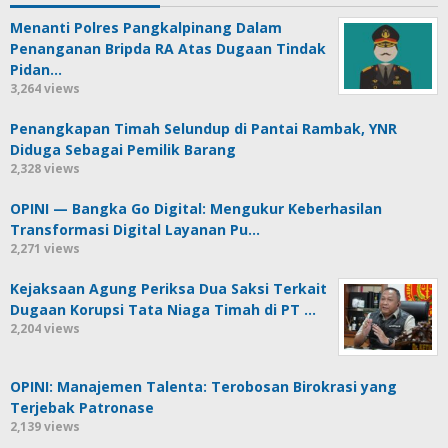
Menanti Polres Pangkalpinang Dalam
Penanganan Bripda RA Atas Dugaan Tindak
Pidan…
3,264 views
Penangkapan Timah Selundup di Pantai Rambak, YNR
Diduga Sebagai Pemilik Barang
2,328 views
OPINI — Bangka Go Digital: Mengukur Keberhasilan
Transformasi Digital Layanan Pu…
2,271 views
Kejaksaan Agung Periksa Dua Saksi Terkait
Dugaan Korupsi Tata Niaga Timah di PT …
2,204 views
OPINI: Manajemen Talenta: Terobosan Birokrasi yang
Terjebak Patronase
2,139 views