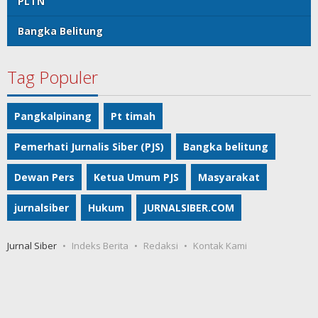
PLTN
Bangka Belitung
Tag Populer
Pangkalpinang
Pt timah
Pemerhati Jurnalis Siber (PJS)
Bangka belitung
Dewan Pers
Ketua Umum PJS
Masyarakat
jurnalsiber
Hukum
JURNALSIBER.COM
Jurnal Siber
Indeks Berita
Redaksi
Kontak Kami