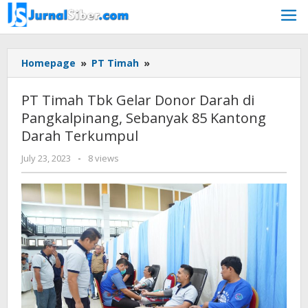
Skip
to
content
PT
Homepage
»
PT Timah
»
Timah
Tbk
PT Timah Tbk Gelar Donor Darah di
Gelar
Pangkalpinang, Sebanyak 85 Kantong
Donor
Darah Terkumpul
Darah
di
by
July 23, 2023
-
8 views
Pangkalpinang,
Jurnalsiber
Sebanyak
85
Kantong
Darah
Terkumpul